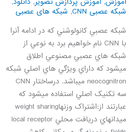
آموزش
,
آموزش پردازش تصویر
,
دانلود
,
شبکه عصبی CNN
,
شبکه های عصبی
شبکه عصبي کانولوشني که در ادامه آنرا
با CNN نام خواهيم برد به نوعي از
شبکه هاي عصبي مصنوعي اطلاق
ميشود که داراي ويژگي هاي اصلي شبکه
neocognitron ميباشد. درساختار CNN
سه تکنيک اصلي استفاده ميشود که
عبارتند از:اشتراک وزنهاweight sharing
ميدانهاي دريافت محلي local receptor