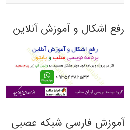
س
ت
رفع اشکال و آموزش آنلاین
ج
و
ب
ر
ا
ی
:
آموزش فارسی شبکه عصبی