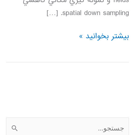
fields و نمونه گيري مکاني کاهشي
spatial down sampling. […]
فیلم
بیشتر بخوانید »
آموزشی
شبکه
عصبی
کانالوشن
ج