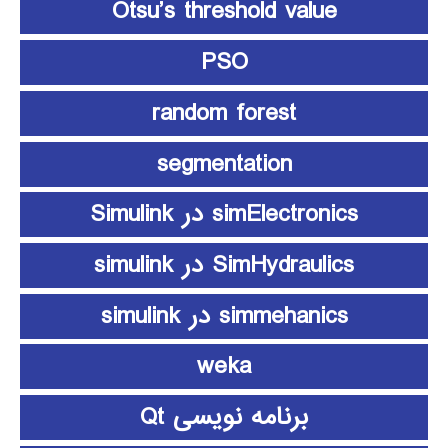
Otsu’s threshold value
PSO
random forest
segmentation
simElectronics در Simulink
SimHydraulics در simulink
simmehanics در simulink
weka
برنامه نویسی Qt