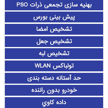
بهنیه سازی تجمعی ذرات PSO
پیش بینی بورس
تشخیص امضا
تشخیص جعل
تشخیص لبه
تولباکس WLAN
حد آستانه دسته بندی
خودرو بدون راننده
داده كاوي