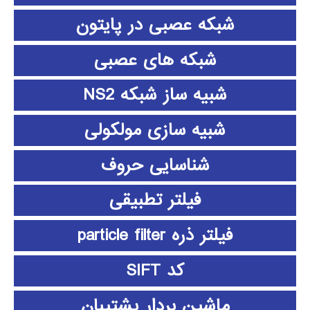
شبکه عصبی در پایتون
شبکه های عصبی
شبیه ساز شبکه NS2
شبیه سازی مولکولی
شناسایی حروف
فیلتر تطبیقی
فیلتر ذره particle filter
کد SIFT
ماشین بردار پشتیبان