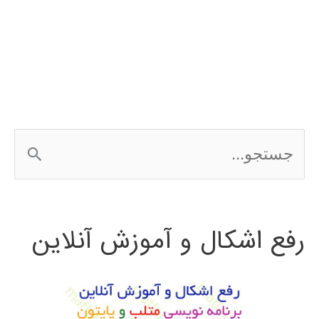
کاوی
ج
س
ت
رفع اشکال و آموزش آنلاین
ج
و
ب