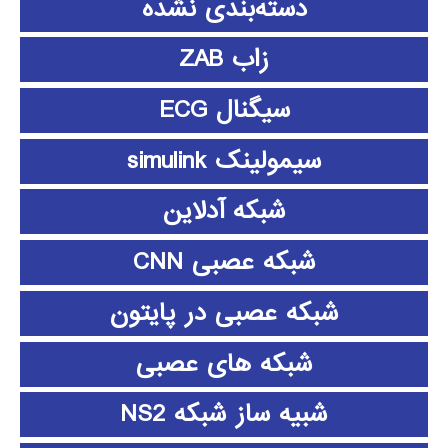
دسته‌بندی نشده
زاب ZAB
سیگنال ECG
سیمولینک simulink
شبکه آدلاین
شبکه عصبی CNN
شبکه عصبی در پایتون
شبکه های عصبی
شبیه ساز شبکه NS2