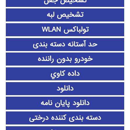
تشخیص جعل
تشخیص لبه
تولباکس WLAN
حد آستانه دسته بندی
خودرو بدون راننده
داده كاوي
دانلود
دانلود پايان نامه
دسته بندی کننده درختی