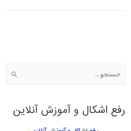
فارسی
نرم
افزار
ETABS
ج
س
ت
رفع اشکال و آموزش آنلاین
ج
و