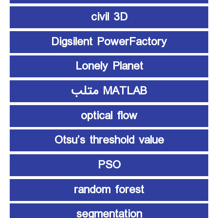
civil 3D
Digsilent PowerFactory
Lonely Planet
MATLAB متلب
optical flow
Otsu’s threshold value
PSO
random forest
segmentation