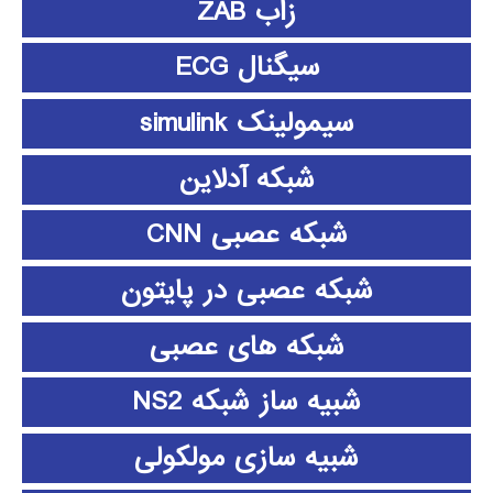
زاب ZAB
سیگنال ECG
سیمولینک simulink
شبکه آدلاین
شبکه عصبی CNN
شبکه عصبی در پایتون
شبکه های عصبی
شبیه ساز شبکه NS2
شبیه سازی مولکولی