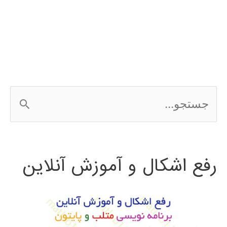
HSPICE
ج
س
ت
رفع اشکال و آموزش آنلاین
ج
و
ب