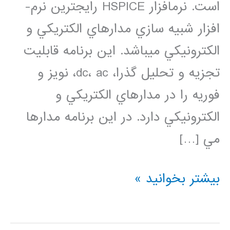
است. نرم­افزار HSPICE رایج­ترین نرم­
افزار شبيه سازي مدارهاي الكتريكي و
الكترونيكي مي­باشد. اين برنامه قابليت
تجزيه و تحليل­ گذرا، dc، ac، نویز و
فوریه را در مدارهاي الكتريكي و
الكترونيكي دارد. در این برنامه مدارها
مي […]
فیلم
بیشتر بخوانید »
آموزش
فارسی