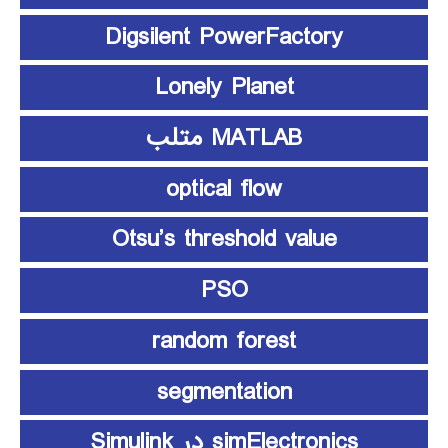
Digsilent PowerFactory
Lonely Planet
MATLAB متلب
optical flow
Otsu’s threshold value
PSO
random forest
segmentation
simElectronics در Simulink