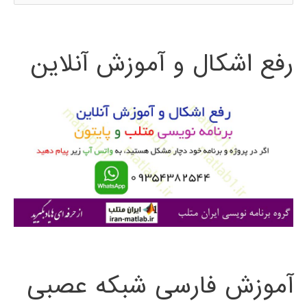
س
در
ت
پایتون
رفع اشکال و آموزش آنلاین
ج
و
ب
ر
ا
ی
:
آموزش فارسی شبکه عصبی