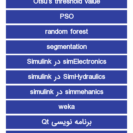
Otsu’s threshold value
PSO
random forest
segmentation
simElectronics در Simulink
SimHydraulics در simulink
simmehanics در simulink
weka
برنامه نویسی Qt