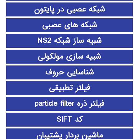
شبکه عصبی در پایتون
شبکه های عصبی
شبیه ساز شبکه NS2
شبیه سازی مولکولی
شناسایی حروف
فیلتر تطبیقی
فیلتر ذره particle filter
کد SIFT
ماشین بردار پشتیبان