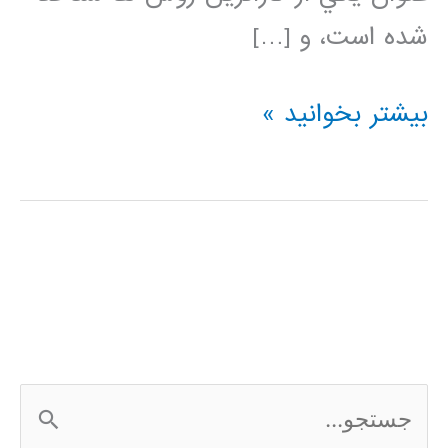
شده است، و […]
دسته
بیشتر بخوانید »
بندی
کننده
نزدیکترین
همسایه
(K-
Nearest
ج
Neighbor)