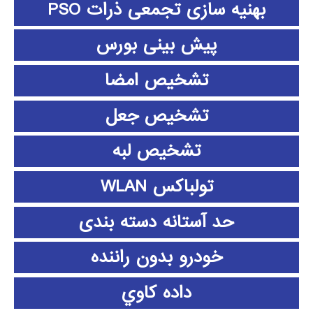
بهنیه سازی تجمعی ذرات PSO
پیش بینی بورس
تشخیص امضا
تشخیص جعل
تشخیص لبه
تولباکس WLAN
حد آستانه دسته بندی
خودرو بدون راننده
داده كاوي