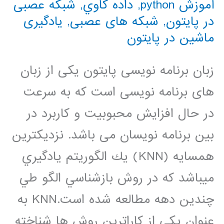
آموزش python
,
داده كاوي
,
شبکه عصبی
در پایتون
,
شبکه های عصبی
,
یادگیری
ماشین در پایتون
زبان برنامه نویسی پایتون یکی از زبان
های برنامه نویسی است که به سرعت
در حال افزایش محبوبیت و کاربرد در
بین برنامه نویسان می باشد. نزديكترين
همسايه (KNN) يك الگوريتم يادگيري
ميباشد كه در روش بازشناسي الگو طي
چندين دهه مطالعه شده است.KNN به
عنوان يكي از كاراترين روش ها شناخته