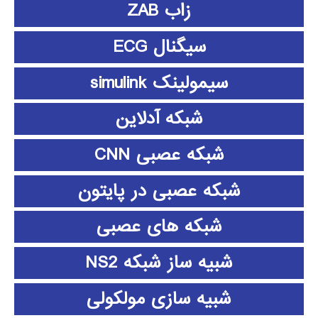
زاب ZAB
سیگنال ECG
سیمولینک simulink
شبکه آدلاین
شبکه عصبی CNN
شبکه عصبی در پایتون
شبکه های عصبی
شبیه ساز شبکه NS2
شبیه سازی مولکولی