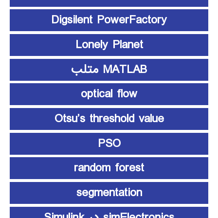
Digsilent PowerFactory
Lonely Planet
MATLAB متلب
optical flow
Otsu’s threshold value
PSO
random forest
segmentation
simElectronics در Simulink