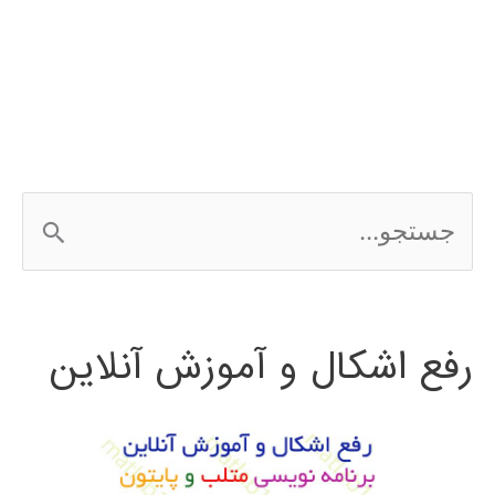
شبکه
عصبی
در
MATLAB
ج
با
س
مثال
ت
رفع اشکال و آموزش آنلاین
ج
و
ب