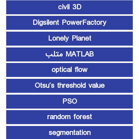
civil 3D
Digsilent PowerFactory
Lonely Planet
MATLAB متلب
optical flow
Otsu’s threshold value
PSO
random forest
segmentation