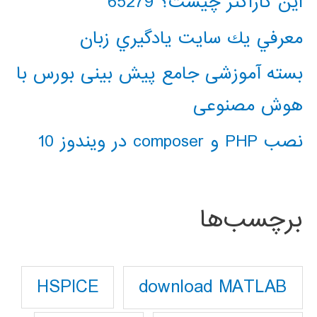
این کاراکتر چیست؟ 65279
معرفي يك سايت يادگيري زبان
بسته آموزشی جامع پیش بینی بورس با
هوش مصنوعی
نصب PHP و composer در ویندوز 10
برچسب‌ها
download MATLAB
HSPICE