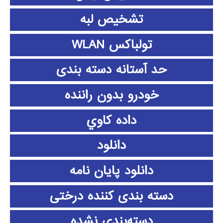
تشخیص لبه
تولباکس WLAN
حد آستانه دسته بندی
خودرو بدون راننده
داده كاوي
دانلود
دانلود پايان نامه
دسته بندی کننده درختی
دسته‌بندی نشده