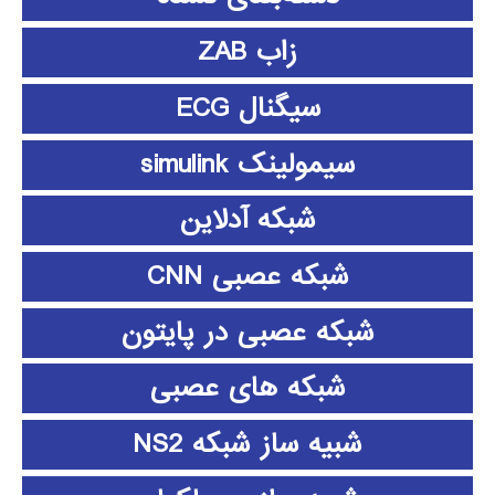
زاب ZAB
سیگنال ECG
سیمولینک simulink
شبکه آدلاین
شبکه عصبی CNN
شبکه عصبی در پایتون
شبکه های عصبی
شبیه ساز شبکه NS2