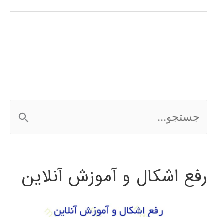
بهینه‌سازی
با
نرم‌افزار
در
متلب
ج
matlab
س
ت
رفع اشکال و آموزش آنلاین
ج
و