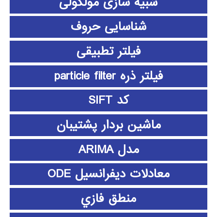
شبیه سازی مولکولی
شناسایی حروف
فیلتر تطبیقی
فیلتر ذره particle filter
کد SIFT
ماشین بردار پشتیبان
مدل ARIMA
معادلات دیفرانسیل ODE
منطق فازي