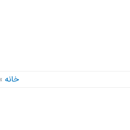
رش
ه
حتوا
خانه