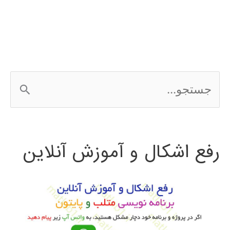
ج
س
ت
رفع اشکال و آموزش آنلاین
ج
و
ب
ر