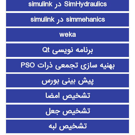
SimHydraulics در simulink
simmehanics در simulink
weka
برنامه نویسی Qt
بهنیه سازی تجمعی ذرات PSO
پیش بینی بورس
تشخیص امضا
تشخیص جعل
تشخیص لبه