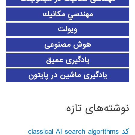
مهندسي مكانيك
ویولت
هوش مصنوعی
یادگیری عمیق
یادگیری ماشین در پایتون
نوشته‌های تازه
کد classical AI search algorithms