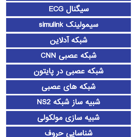
سیگنال ECG
سیمولینک simulink
شبکه آدلاین
شبکه عصبی CNN
شبکه عصبی در پایتون
شبکه های عصبی
شبیه ساز شبکه NS2
شبیه سازی مولکولی
شناسایی حروف