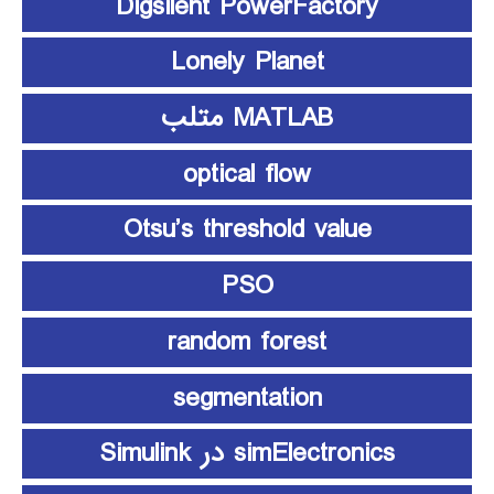
Digsilent PowerFactory
Lonely Planet
MATLAB متلب
optical flow
Otsu’s threshold value
PSO
random forest
segmentation
simElectronics در Simulink