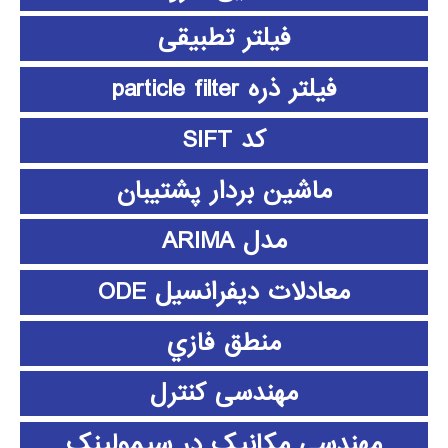
فیلتر تطبیقی
فیلتر ذره particle filter
کد SIFT
ماشین بردار پشتیبان
مدل ARIMA
معادلات دیفرانسیل ODE
منطق فازي
مهندسی کنترل
مهندسی مکانیک در سیمولینک