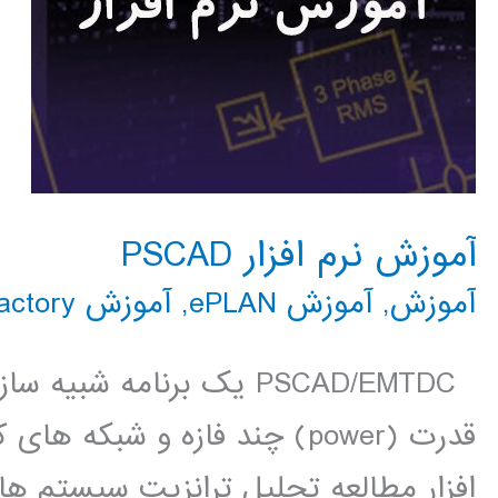
آموزش نرم افزار PSCAD
آموزش
,
آموزش ePLAN
,
آموزش PSCAD
actory
PSCAD/EMTDC یک برنامه ش
قدرت (power) چند فازه و شبک
افزار مطالعه تحلیل ترانزیت سیستم ها