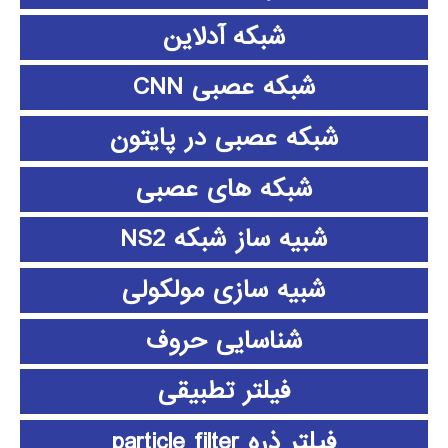
شبکه آدلاین
شبکه عصبی CNN
شبکه عصبی در پایتون
شبکه های عصبی
شبیه ساز شبکه NS2
شبیه سازی مولکولی
شناسایی حروف
فیلتر تطبیقی
فیلتر ذره particle filter