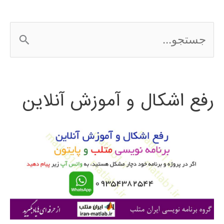
ج
س
ت
رفع اشکال و آموزش آنلاین
ج
و
ب
ر
ا
ی