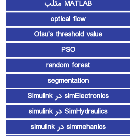
MATLAB متلب
optical flow
Otsu’s threshold value
PSO
random forest
segmentation
simElectronics در Simulink
SimHydraulics در simulink
simmehanics در simulink