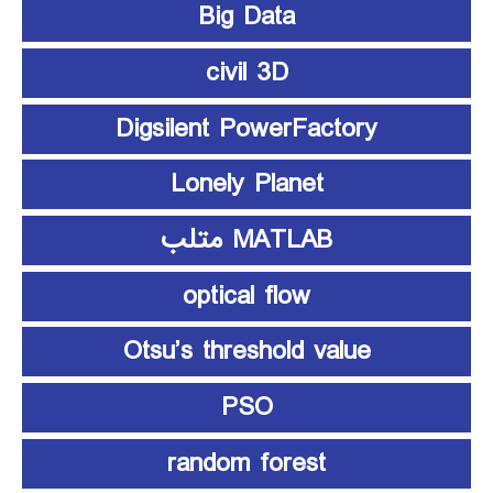
Big Data
civil 3D
Digsilent PowerFactory
Lonely Planet
MATLAB متلب
optical flow
Otsu’s threshold value
PSO
random forest