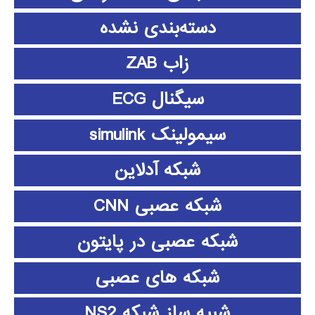
دسته‌بندی نشده
زاب ZAB
سیگنال ECG
سیمولینک simulink
شبکه آدلاین
شبکه عصبی CNN
شبکه عصبی در پایتون
شبکه های عصبی
شبیه ساز شبکه NS2