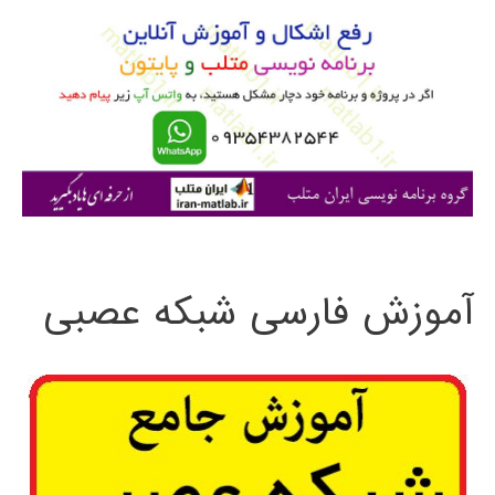
و
ب
ر
ا
ی
:
آموزش فارسی شبکه عصبی