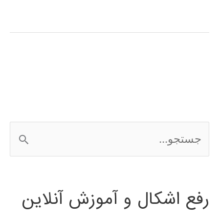
عصبی
ویولت
چیست
؟
ج
س
ت
رفع اشکال و آموزش آنلاین
ج