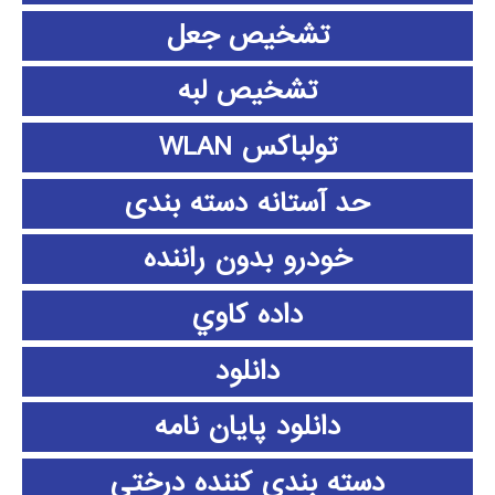
تشخیص جعل
تشخیص لبه
تولباکس WLAN
حد آستانه دسته بندی
خودرو بدون راننده
داده كاوي
دانلود
دانلود پايان نامه
دسته بندی کننده درختی