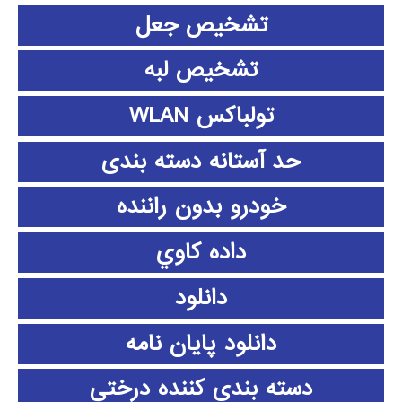
تشخیص جعل
تشخیص لبه
تولباکس WLAN
حد آستانه دسته بندی
خودرو بدون راننده
داده كاوي
دانلود
دانلود پايان نامه
دسته بندی کننده درختی