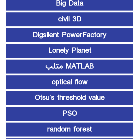
Big Data
civil 3D
Digsilent PowerFactory
Lonely Planet
MATLAB متلب
optical flow
Otsu’s threshold value
PSO
random forest