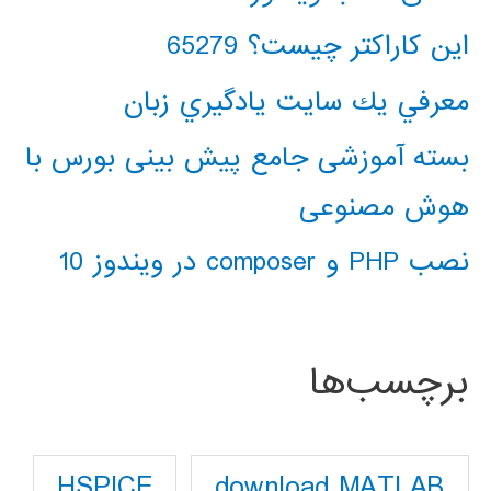
این کاراکتر چیست؟ 65279
معرفي يك سايت يادگيري زبان
بسته آموزشی جامع پیش بینی بورس با
هوش مصنوعی
نصب PHP و composer در ویندوز 10
برچسب‌ها
download MATLAB
HSPICE