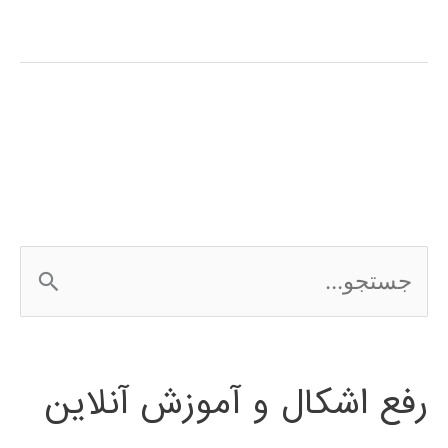
و
احتمال
در
پایتون
ج
س
ت
رفع اشکال و آموزش آنلاین
ج
و