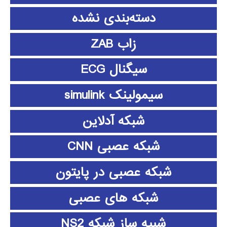
دسته‌بندی نشده
زاب ZAB
سیگنال ECG
سیمولینک simulink
شبکه آدلاین
شبکه عصبی CNN
شبکه عصبی در پایتون
شبکه های عصبی
شبیه ساز شبکه NS2