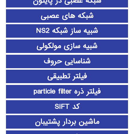
شبکه عصبی در پایتون
شبکه های عصبی
شبیه ساز شبکه NS2
شبیه سازی مولکولی
شناسایی حروف
فیلتر تطبیقی
فیلتر ذره particle filter
کد SIFT
ماشین بردار پشتیبان