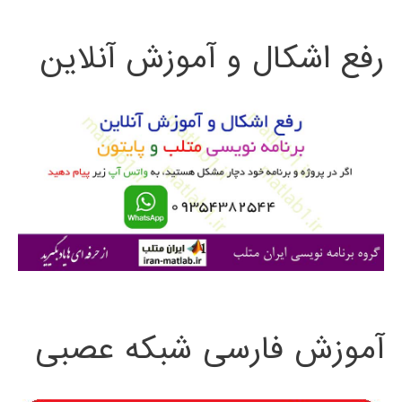
ت
رفع اشکال و آموزش آنلاین
ج
و
ب
ر
ا
ی
:
آموزش فارسی شبکه عصبی