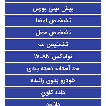
پیش بینی بورس
تشخیص امضا
تشخیص جعل
تشخیص لبه
تولباکس WLAN
حد آستانه دسته بندی
خودرو بدون راننده
داده كاوي
دانلود