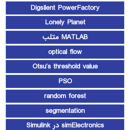
Digsilent PowerFactory
Lonely Planet
MATLAB متلب
optical flow
Otsu’s threshold value
PSO
random forest
segmentation
simElectronics در Simulink