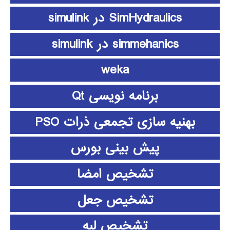
SimHydraulics در simulink
simmehanics در simulink
weka
برنامه نویسی Qt
بهنیه سازی تجمعی ذرات PSO
پیش بینی بورس
تشخیص امضا
تشخیص جعل
تشخیص لبه