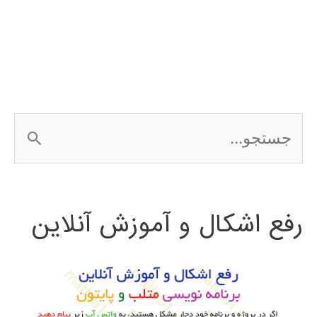
ج
س
ت
رفع اشکال و آموزش آنلاین
ج
و
ب