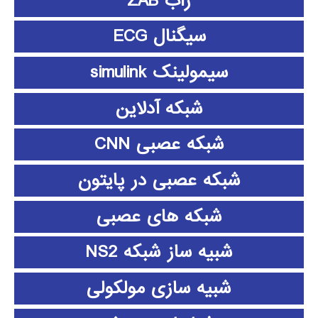
زاب ZAB
سیگنال ECG
سیمولینک simulink
شبکه آدلاین
شبکه عصبی CNN
شبکه عصبی در پایتون
شبکه های عصبی
شبیه ساز شبکه NS2
شبیه سازی مولکولی