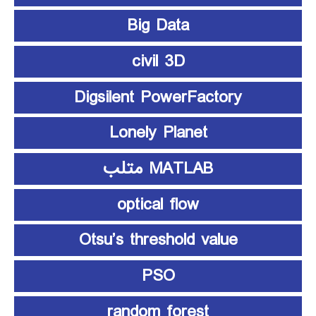
Big Data
civil 3D
Digsilent PowerFactory
Lonely Planet
MATLAB متلب
optical flow
Otsu’s threshold value
PSO
random forest