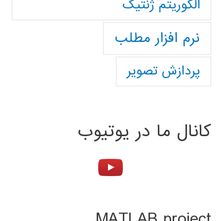
الگوریتم ژنتیک
نرم افزار مطلب
پردازش تصویر
کانال ما در یوتیوب
MATLAB project