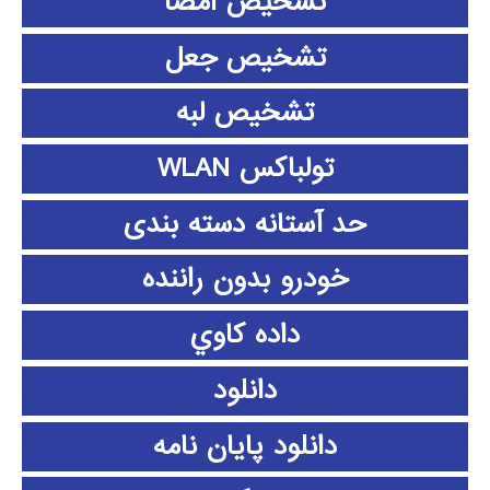
تشخیص امضا
تشخیص جعل
تشخیص لبه
تولباکس WLAN
حد آستانه دسته بندی
خودرو بدون راننده
داده كاوي
دانلود
دانلود پايان نامه