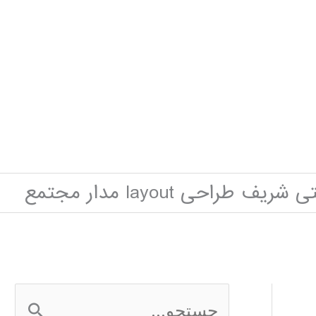
احی layout مدار مجتمع
ج