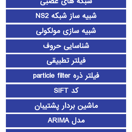
شبکه های عصبی
شبیه ساز شبکه NS2
شبیه سازی مولکولی
شناسایی حروف
فیلتر تطبیقی
فیلتر ذره particle filter
کد SIFT
ماشین بردار پشتیبان
مدل ARIMA