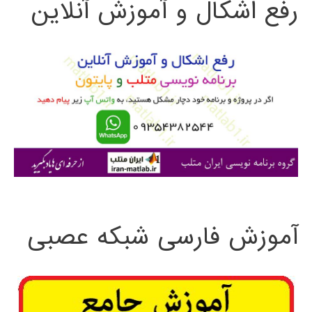
رفع اشکال و آموزش آنلاین
ج
و
ب
ر
ا
ی
:
آموزش فارسی شبکه عصبی