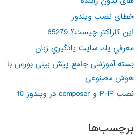
های بدون راننده
خطای نصب ویندوز
این کاراکتر چیست؟ 65279
معرفي يك سايت يادگيري زبان
بسته آموزشی جامع پیش بینی بورس با
هوش مصنوعی
نصب PHP و composer در ویندوز 10
برچسب‌ها