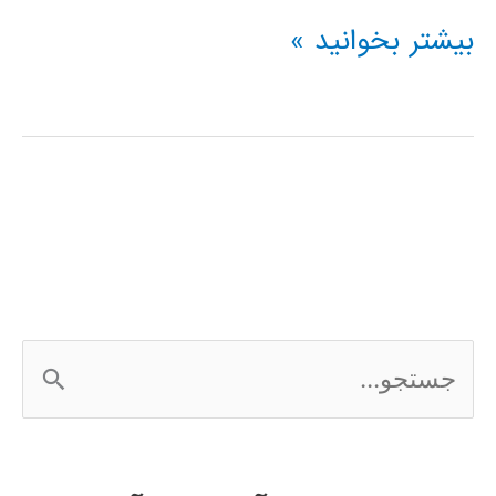
فیلم
بیشتر بخوانید »
آموزش
فارسی
3Ds
MAX
ج
س
ت