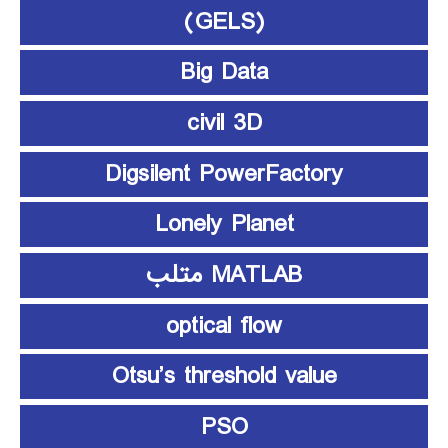
(GELS)
Big Data
civil 3D
Digsilent PowerFactory
Lonely Planet
MATLAB متلب
optical flow
Otsu’s threshold value
PSO