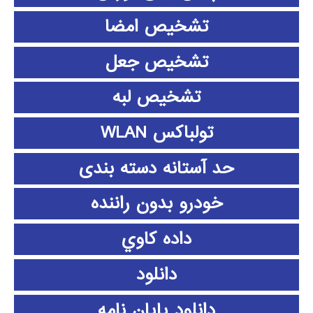
تشخیص امضا
تشخیص جعل
تشخیص لبه
تولباکس WLAN
حد آستانه دسته بندی
خودرو بدون راننده
داده كاوي
دانلود
دانلود پايان نامه