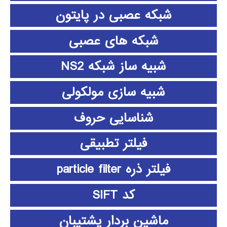
شبکه عصبی در پایتون
شبکه های عصبی
شبیه ساز شبکه NS2
شبیه سازی مولکولی
شناسایی حروف
فیلتر تطبیقی
فیلتر ذره particle filter
کد SIFT
ماشین بردار پشتیبان