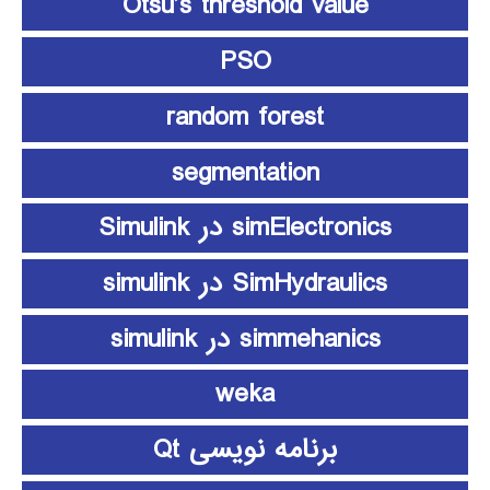
Otsu’s threshold value
PSO
random forest
segmentation
simElectronics در Simulink
SimHydraulics در simulink
simmehanics در simulink
weka
برنامه نویسی Qt