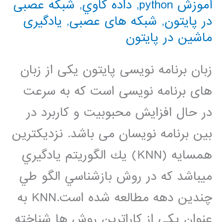
آموزش python
,
داده كاوي
,
شبکه عصبی
در پایتون
,
شبکه های عصبی
,
یادگیری
ماشین در پایتون
زبان برنامه نویسی پایتون یکی از زبان
های برنامه نویسی است که به سرعت
در حال افزایش محبوبیت و کاربرد در
بین برنامه نویسان می باشد. نزديكترين
همسايه (KNN) يك الگوريتم يادگيري
ميباشد كه در روش بازشناسي الگو طي
چندين دهه مطالعه شده است.KNN به
عنوان يكي از كاراترين روش ها شناخته