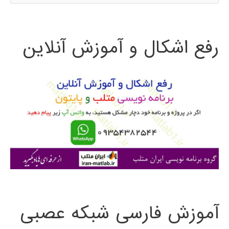
س
در
ت
پایتون
رفع اشکال و آموزش آنلاین
ج
و
ب
ر
ا
ی
:
آموزش فارسی شبکه عصبی