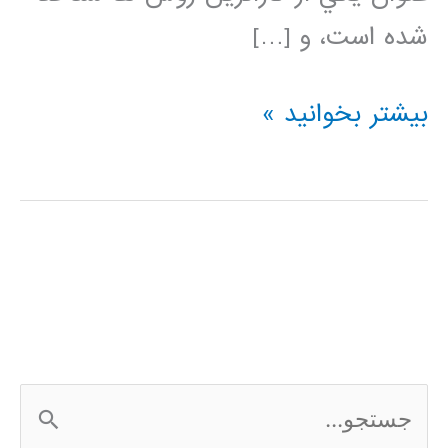
شده است، و […]
دسته
بیشتر بخوانید »
بندی
کننده
نزدیکترین
همسایه
(K-
Nearest
ج
Neighbor)