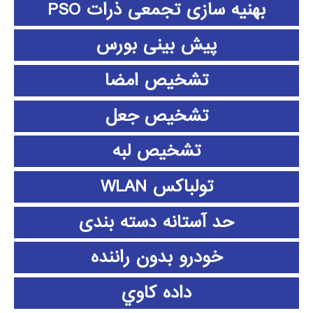
بهنیه سازی تجمعی ذرات PSO
پیش بینی بورس
تشخیص امضا
تشخیص جعل
تشخیص لبه
تولباکس WLAN
حد آستانه دسته بندی
خودرو بدون راننده
داده كاوي