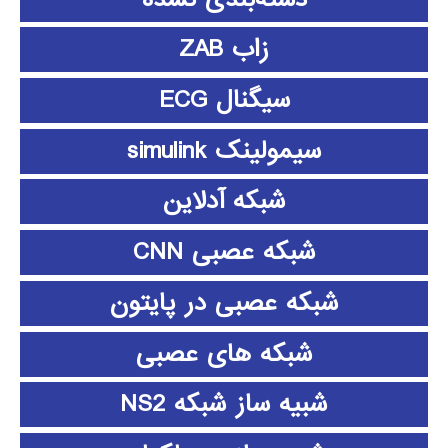
زاب ZAB
سیگنال ECG
سیمولینک simulink
شبکه آدلاین
شبکه عصبی CNN
شبکه عصبی در پایتون
شبکه های عصبی
شبیه ساز شبکه NS2