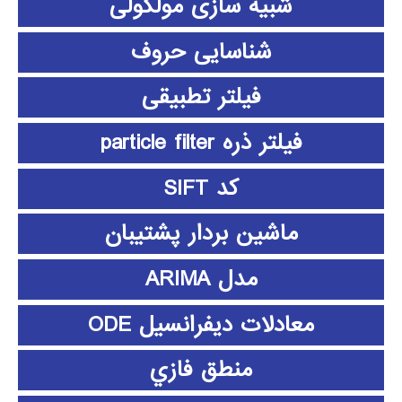
شبیه سازی مولکولی
شناسایی حروف
فیلتر تطبیقی
فیلتر ذره particle filter
کد SIFT
ماشین بردار پشتیبان
مدل ARIMA
معادلات دیفرانسیل ODE
منطق فازي