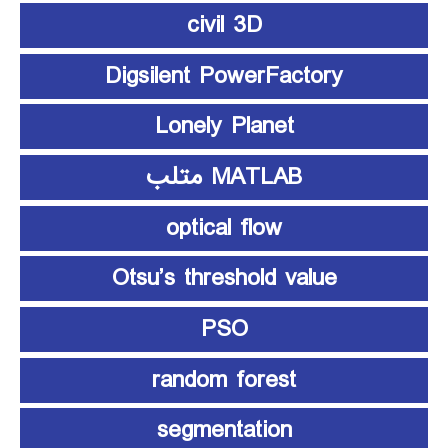
civil 3D
Digsilent PowerFactory
Lonely Planet
MATLAB متلب
optical flow
Otsu’s threshold value
PSO
random forest
segmentation