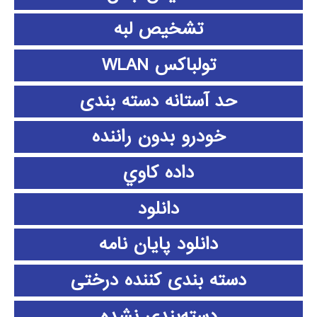
تشخیص لبه
تولباکس WLAN
حد آستانه دسته بندی
خودرو بدون راننده
داده كاوي
دانلود
دانلود پايان نامه
دسته بندی کننده درختی
دسته‌بندی نشده