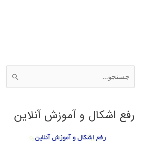
فارسی
وردپرس
wordpress
ج
س
ت
رفع اشکال و آموزش آنلاین
ج
و