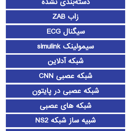
دسته‌بندی نشده
زاب ZAB
سیگنال ECG
سیمولینک simulink
شبکه آدلاین
شبکه عصبی CNN
شبکه عصبی در پایتون
شبکه های عصبی
شبیه ساز شبکه NS2