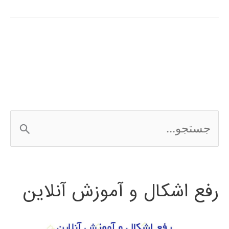
فارسی
ANSYS
ج
س
ت
رفع اشکال و آموزش آنلاین
ج
و