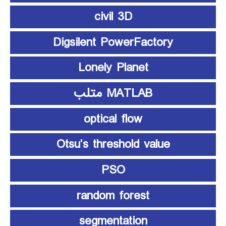
civil 3D
Digsilent PowerFactory
Lonely Planet
MATLAB متلب
optical flow
Otsu’s threshold value
PSO
random forest
segmentation