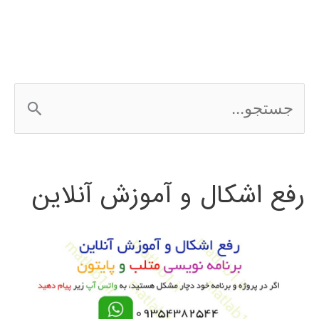
ج
س
ت
رفع اشکال و آموزش آنلاین
ج
و
ب
ر