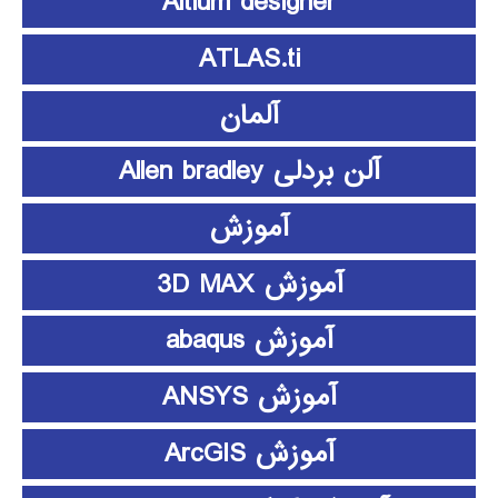
Altium designer
ATLAS.ti
آلمان
آلن بردلی Allen bradley
آموزش
آموزش 3D MAX
آموزش abaqus
آموزش ANSYS
آموزش ArcGIS