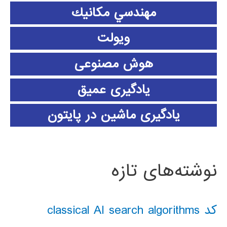
مهندسي مكانيك
ویولت
هوش مصنوعی
یادگیری عمیق
یادگیری ماشین در پایتون
نوشته‌های تازه
کد classical AI search algorithms