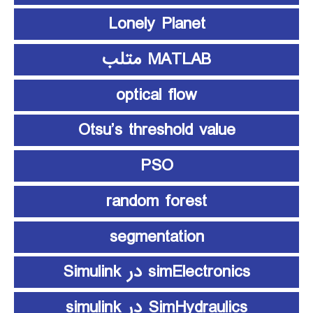
Lonely Planet
MATLAB متلب
optical flow
Otsu’s threshold value
PSO
random forest
segmentation
simElectronics در Simulink
SimHydraulics در simulink