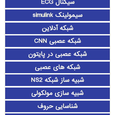
سیگنال ECG
سیمولینک simulink
شبکه آدلاین
شبکه عصبی CNN
شبکه عصبی در پایتون
شبکه های عصبی
شبیه ساز شبکه NS2
شبیه سازی مولکولی
شناسایی حروف