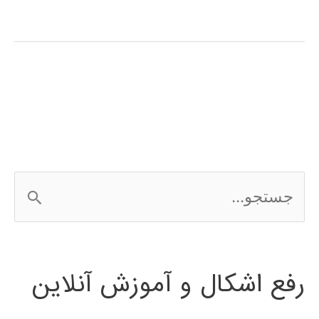
آموزشی
کلمنتاین
clementine
ج
س
ت
رفع اشکال و آموزش آنلاین
ج
و