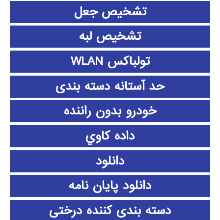
تشخیص جعل
تشخیص لبه
تولباکس WLAN
حد آستانه دسته بندی
خودرو بدون راننده
داده كاوي
دانلود
دانلود پايان نامه
دسته بندی کننده درختی