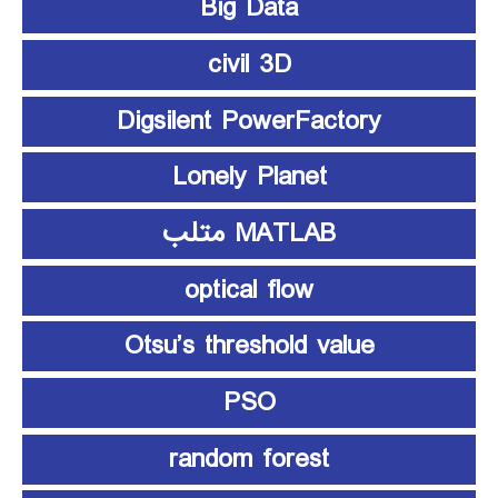
Big Data
civil 3D
Digsilent PowerFactory
Lonely Planet
MATLAB متلب
optical flow
Otsu’s threshold value
PSO
random forest