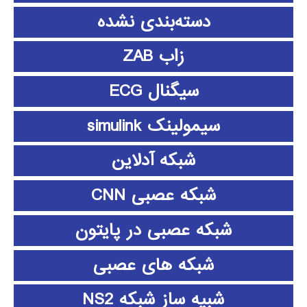
دسته‌بندی نشده
زاب ZAB
سیگنال ECG
سیمولینک simulink
شبکه آدلاین
شبکه عصبی CNN
شبکه عصبی در پایتون
شبکه های عصبی
شبیه ساز شبکه NS2