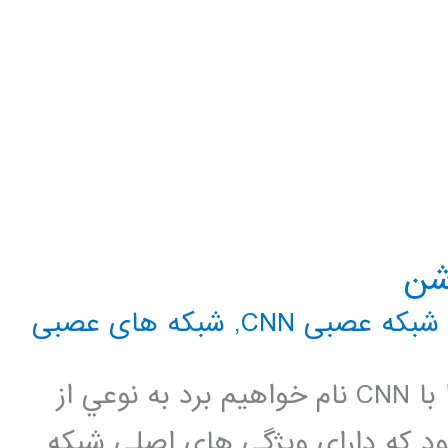
شن
شبکه عصبی CNN
,
شبکه های عصبی
شبکه عصبي کانولوشني که در ادامه آنرا با CNN نام خواهيم برد به نوعي از
 که داراي ويژگي هاي اصلي شبکه