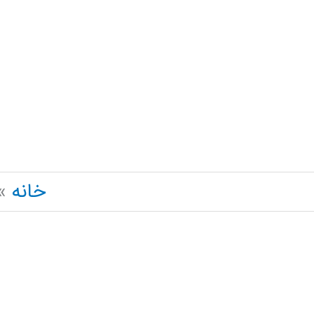
رش
ه
حتوا
خانه