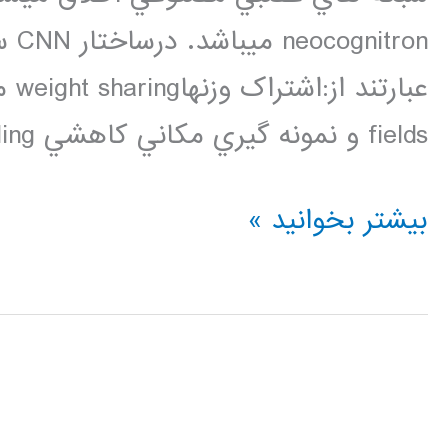
ron
fields و نمونه گيري مکاني کاهشي spatial down sampling. […]
فیلم
بیشتر بخوانید »
آموزشی
شبکه
عصبی
کانالوشن