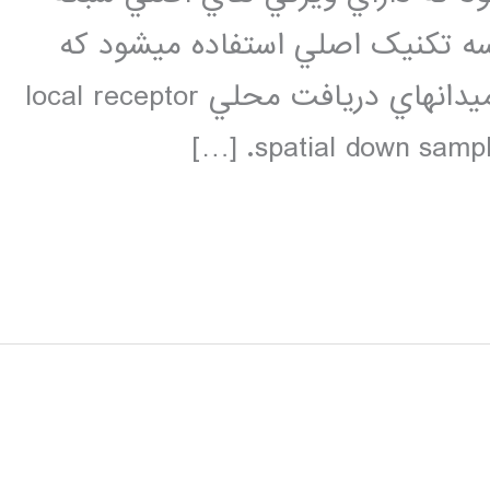
neocognit ميباشد. درساختار CNN سه تکنيک اصلي استفاده ميشود که
عبارتند از:اشتراک وزنهاweight sharing ميدانهاي دريافت محلي local receptor