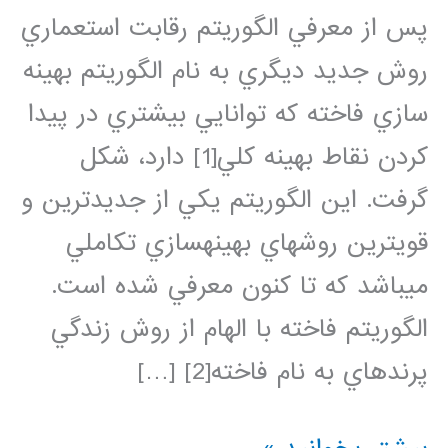
پس از معرفي الگوريتم رقابت استعماري
روش جديد ديگري به نام الگوريتم بهينه
سازي فاخته كه توانايي بيشتري در پيدا
كردن نقاط بهينه كلي[1] دارد، شكل
گرفت. اين الگوريتم يكي از جديدترين و
قويترين روشهاي بهينهسازي تكاملي
ميباشد كه تا كنون معرفي شده است.
الگوريتم فاخته با الهام از روش زندگي
پرندهاي به نام فاخته[2] […]