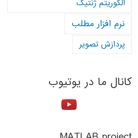
الگوریتم ژنتیک
نرم افزار مطلب
پردازش تصویر
کانال ما در یوتیوب
MATLAB project