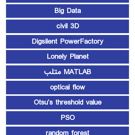
Big Data
civil 3D
Digsilent PowerFactory
Lonely Planet
MATLAB متلب
optical flow
Otsu’s threshold value
PSO
random forest