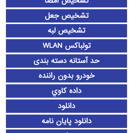
تشخیص امضا
تشخیص جعل
تشخیص لبه
تولباکس WLAN
حد آستانه دسته بندی
خودرو بدون راننده
داده كاوي
دانلود
دانلود پايان نامه