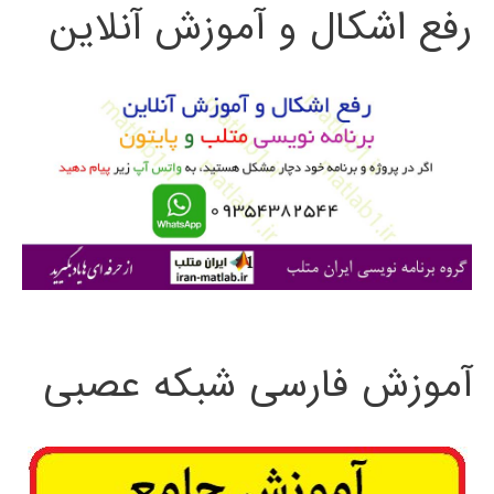
رفع اشکال و آموزش آنلاین
ج
و
ب
ر
ا
ی
:
آموزش فارسی شبکه عصبی