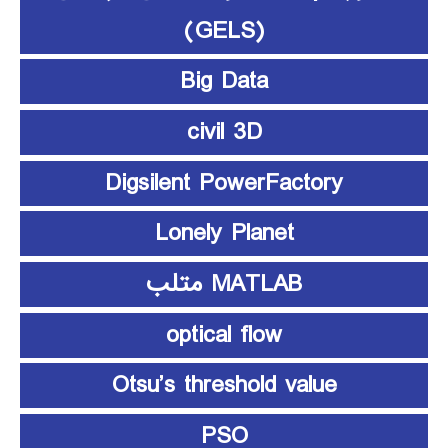
(GELS)
Big Data
civil 3D
Digsilent PowerFactory
Lonely Planet
MATLAB متلب
optical flow
Otsu’s threshold value
PSO