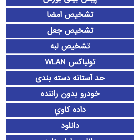
تشخیص امضا
تشخیص جعل
تشخیص لبه
تولباکس WLAN
حد آستانه دسته بندی
خودرو بدون راننده
داده كاوي
دانلود