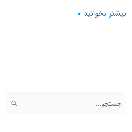
درخت
بیشتر بخوانید »
تصمیم
(Decision
Tree)
در
پایتون
ج
س
ت