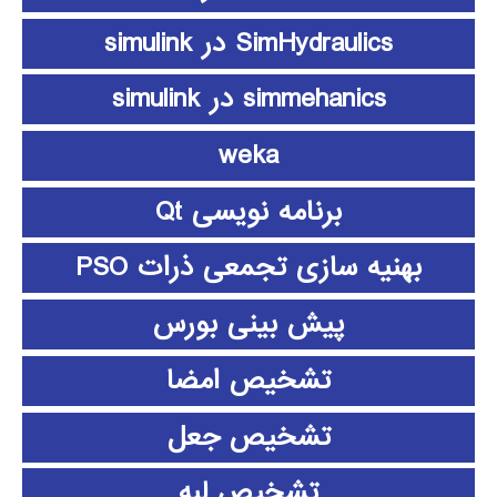
SimHydraulics در simulink
simmehanics در simulink
weka
برنامه نویسی Qt
بهنیه سازی تجمعی ذرات PSO
پیش بینی بورس
تشخیص امضا
تشخیص جعل
تشخیص لبه