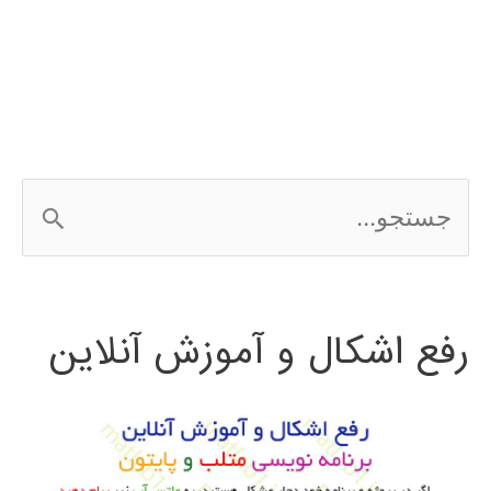
نرم
افزار
EDIUS
ج
س
ت
رفع اشکال و آموزش آنلاین
ج
و
ب