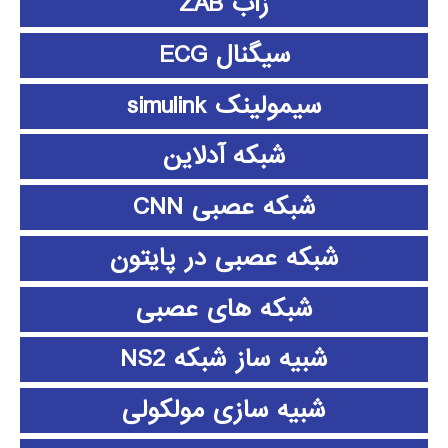
زاب ZAB
سیگنال ECG
سیمولینک simulink
شبکه آدلاین
شبکه عصبی CNN
شبکه عصبی در پایتون
شبکه های عصبی
شبیه ساز شبکه NS2
شبیه سازی مولکولی