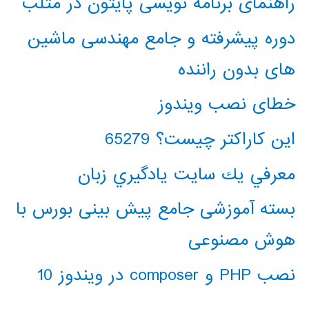
راهنمای برنامه نویسی پایتون در متلب
دوره پیشرفته و جامع مهندسی ماشین
های بدون راننده
خطای نصب ویندوز
این کاراکتر چیست؟ 65279
معرفي يك سايت يادگيري زبان
بسته آموزشی جامع پیش بینی بورس با
هوش مصنوعی
نصب PHP و composer در ویندوز 10