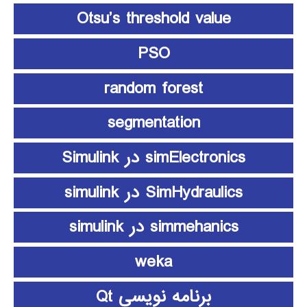
Otsu’s threshold value
PSO
random forest
segmentation
simElectronics در Simulink
SimHydraulics در simulink
simmehanics در simulink
weka
برنامه نویسی Qt