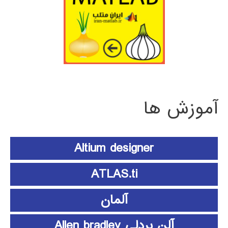
آموزش ها
Altium designer
ATLAS.ti
آلمان
آلن بردلی Allen bradley