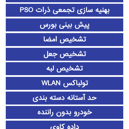
بهنیه سازی تجمعی ذرات PSO
پیش بینی بورس
تشخیص امضا
تشخیص جعل
تشخیص لبه
تولباکس WLAN
حد آستانه دسته بندی
خودرو بدون راننده
داده كاوي