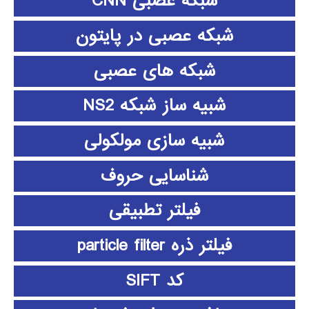
شبکه عصبی CNN
شبکه عصبی در پایتون
شبکه های عصبی
شبیه ساز شبکه NS2
شبیه سازی مولکولی
شناسایی حروف
فیلتر تطبیقی
فیلتر ذره particle filter
کد SIFT