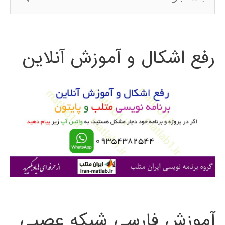
س
ت
رفع اشکال و آموزش آنلاین
ج
و
ب
ر
ا
ی
:
آموزش فارسی شبکه عصبی