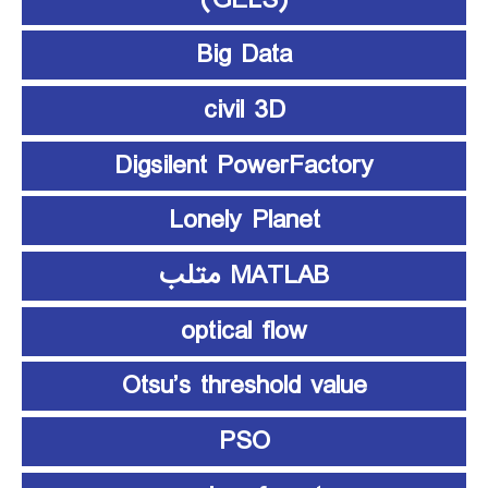
Big Data
civil 3D
Digsilent PowerFactory
Lonely Planet
MATLAB متلب
optical flow
Otsu’s threshold value
PSO