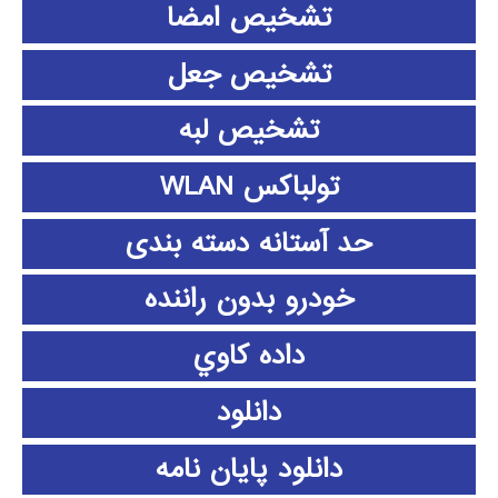
تشخیص امضا
تشخیص جعل
تشخیص لبه
تولباکس WLAN
حد آستانه دسته بندی
خودرو بدون راننده
داده كاوي
دانلود
دانلود پايان نامه