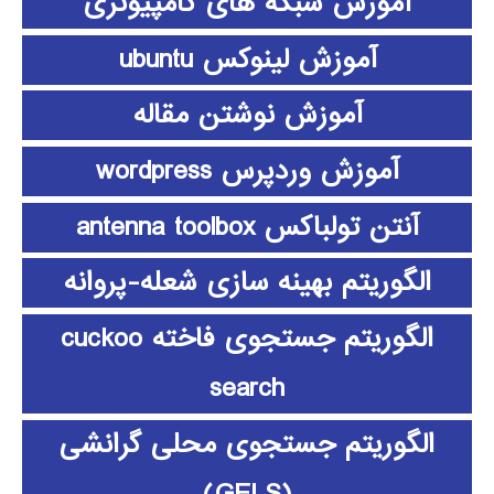
آموزش شبکه های کامپیوتری
آموزش لینوکس ubuntu
آموزش نوشتن مقاله
آموزش وردپرس wordpress
آنتن تولباکس antenna toolbox
الگوریتم بهینه سازی شعله-پروانه
الگوریتم جستجوی فاخته cuckoo
search
الگوریتم جستجوی محلی گرانشی
(GELS)