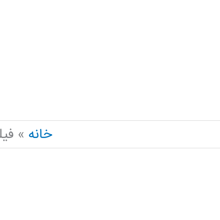
رش
ه
حتوا
خانه
فیلم 