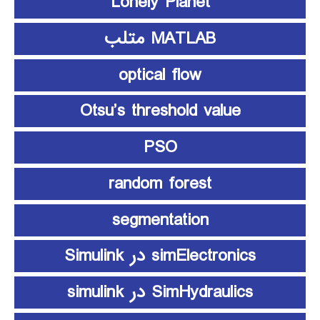
Lonely Planet
MATLAB متلب
optical flow
Otsu’s threshold value
PSO
random forest
segmentation
simElectronics در Simulink
SimHydraulics در simulink