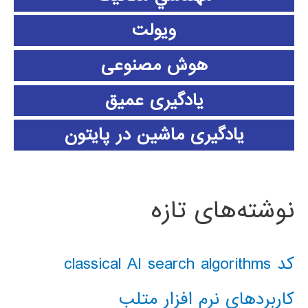
ویولت
هوش مصنوعی
یادگیری عمیق
یادگیری ماشین در پایتون
نوشته‌های تازه
کد classical AI search algorithms
کاربردهای نرم افزار متلب