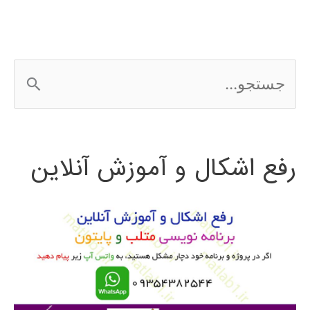
designer
ج
س
ت
رفع اشکال و آموزش آنلاین
ج
و
ب
ر
ا