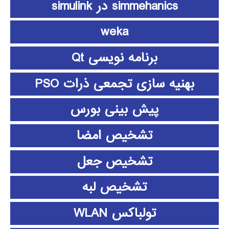
simmehanics در simulink
weka
برنامه نویسی Qt
بهنیه سازی تجمعی ذرات PSO
پیش بینی بورس
تشخیص امضا
تشخیص جعل
تشخیص لبه
تولباکس WLAN