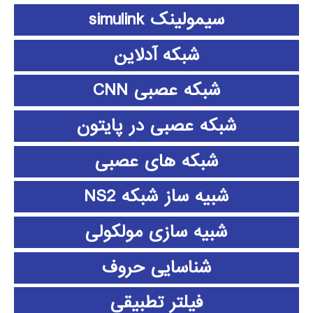
سیمولینک simulink
شبکه آدلاین
شبکه عصبی CNN
شبکه عصبی در پایتون
شبکه های عصبی
شبیه ساز شبکه NS2
شبیه سازی مولکولی
شناسایی حروف
فیلتر تطبیقی