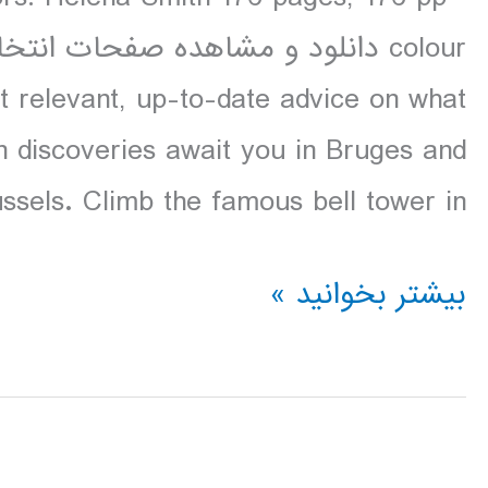
t relevant, up-to-date advice on what
n discoveries await you in Bruges and
ssels. Climb the famous bell tower in […]
دانلود
بیشتر بخوانید »
کتاب
Lonely
Planet