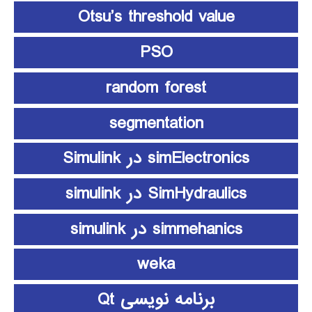
Otsu’s threshold value
PSO
random forest
segmentation
simElectronics در Simulink
SimHydraulics در simulink
simmehanics در simulink
weka
برنامه نویسی Qt