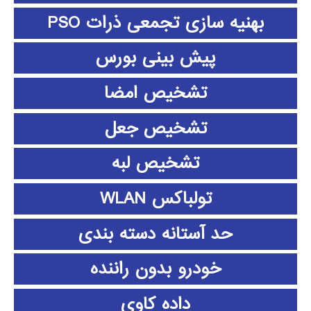
بهنیه سازی تجمعی ذرات PSO
پیش بینی بورس
تشخیص امضا
تشخیص جعل
تشخیص لبه
تولباکس WLAN
حد آستانه دسته بندی
خودرو بدون راننده
داده كاوي