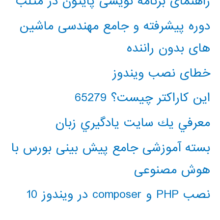
راهنمای برنامه نویسی پایتون در متلب
دوره پیشرفته و جامع مهندسی ماشین
های بدون راننده
خطای نصب ویندوز
این کاراکتر چیست؟ 65279
معرفي يك سايت يادگيري زبان
بسته آموزشی جامع پیش بینی بورس با
هوش مصنوعی
نصب PHP و composer در ویندوز 10