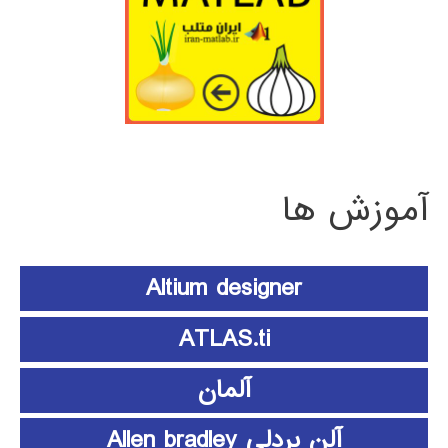
آموزش ها
Altium designer
ATLAS.ti
آلمان
آلن بردلی Allen bradley