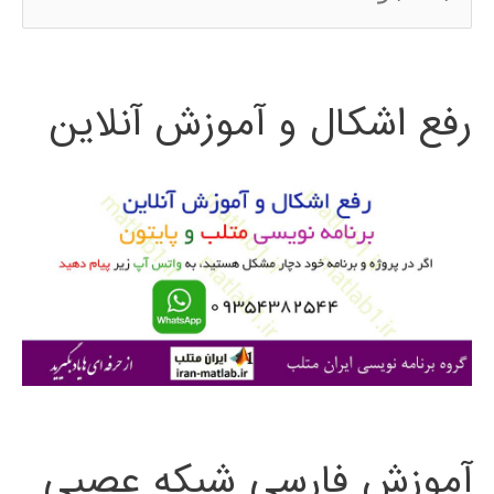
س
ت
رفع اشکال و آموزش آنلاین
ج
و
ب
ر
ا
ی
:
آموزش فارسی شبکه عصبی