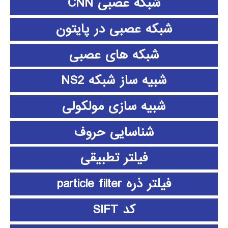
شبکه عصبی CNN
شبکه عصبی در پایتون
شبکه های عصبی
شبیه ساز شبکه NS2
شبیه سازی مولکولی
شناسایی حروف
فیلتر تطبیقی
فیلتر ذره particle filter
کد SIFT