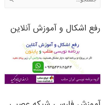
س
ت
رفع اشکال و آموزش آنلاین
ج
و
ب
ر
ا
ی
:
آموزش فارسی شبکه عصبی