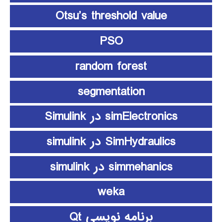
Otsu’s threshold value
PSO
random forest
segmentation
simElectronics در Simulink
SimHydraulics در simulink
simmehanics در simulink
weka
برنامه نویسی Qt