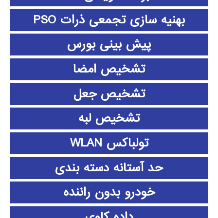
بهنیه سازی تجمعی ذرات PSO
پیش بینی بورس
تشخیص امضا
تشخیص جعل
تشخیص لبه
تولباکس WLAN
حد آستانه دسته بندی
خودرو بدون راننده
داده كاوي