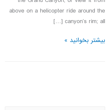
the Grand Canyon, or view it from
above on a helicopter ride around the
canyon’s rim; all […]
دانلود
بیشتر بخوانید »
کتاب
lonely
planet
پارک
ملی
گرند