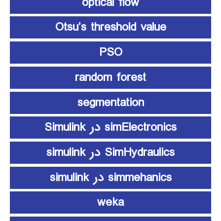
optical flow
Otsu’s threshold value
PSO
random forest
segmentation
simElectronics در Simulink
SimHydraulics در simulink
simmehanics در simulink
weka