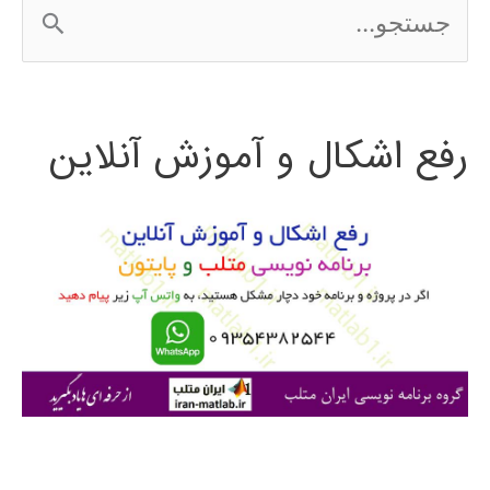
ج
کنیون
س
2016
ت
رفع اشکال و آموزش آنلاین
ج
و
ب
ر
ا
ی
: