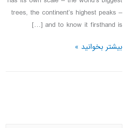
has its own scale – the world’s biggest
trees, the continent’s highest peaks –
and to know it firsthand is […]
دانلود
بیشتر بخوانید »
کتاب
Lonely
Planet
كاليفرنياي
شمالي
2016