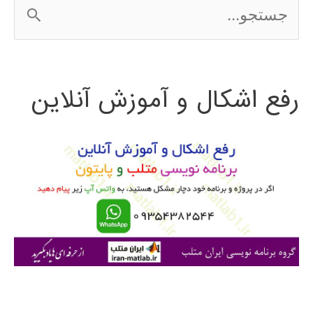
ج
س
ت
رفع اشکال و آموزش آنلاین
ج
و
ب
ر
ا
ی
: