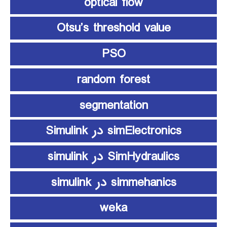
optical flow
Otsu’s threshold value
PSO
random forest
segmentation
simElectronics در Simulink
SimHydraulics در simulink
simmehanics در simulink
weka