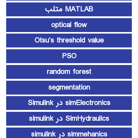
MATLAB متلب
optical flow
Otsu’s threshold value
PSO
random forest
segmentation
simElectronics در Simulink
SimHydraulics در simulink
simmehanics در simulink