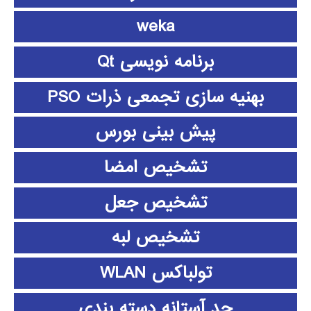
weka
برنامه نویسی Qt
بهنیه سازی تجمعی ذرات PSO
پیش بینی بورس
تشخیص امضا
تشخیص جعل
تشخیص لبه
تولباکس WLAN
حد آستانه دسته بندی