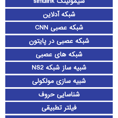
سیمولینک simulink
شبکه آدلاین
شبکه عصبی CNN
شبکه عصبی در پایتون
شبکه های عصبی
شبیه ساز شبکه NS2
شبیه سازی مولکولی
شناسایی حروف
فیلتر تطبیقی