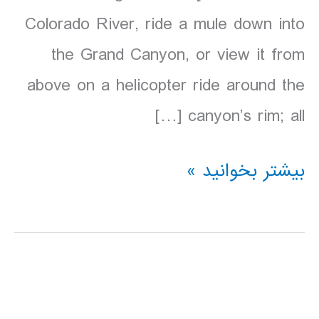
Colorado River, ride a mule down into
the Grand Canyon, or view it from
above on a helicopter ride around the
canyon’s rim; all […]
دانلود
بیشتر بخوانید »
کتاب
lonely
planet
پارک