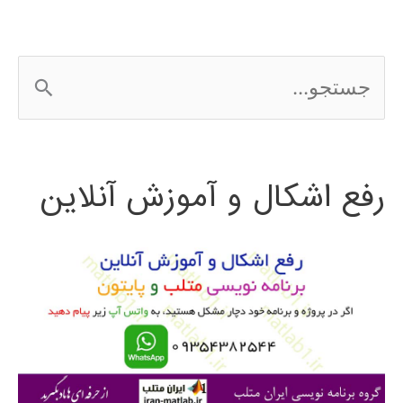
ملی
گرند
ج
کنیون
س
2016
ت
رفع اشکال و آموزش آنلاین
ج
و
ب
ر
ا
ی