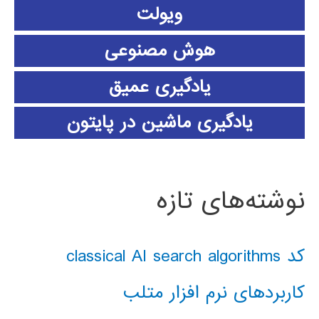
ویولت
هوش مصنوعی
یادگیری عمیق
یادگیری ماشین در پایتون
نوشته‌های تازه
کد classical AI search algorithms
کاربردهای نرم افزار متلب