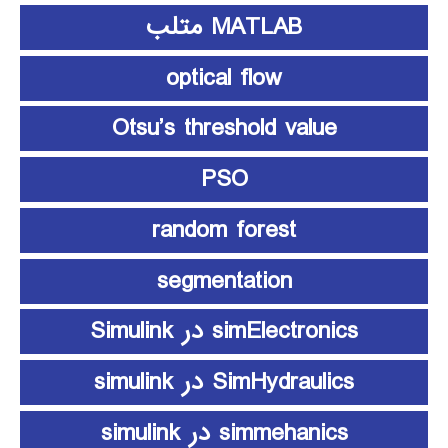
MATLAB متلب
optical flow
Otsu’s threshold value
PSO
random forest
segmentation
simElectronics در Simulink
SimHydraulics در simulink
simmehanics در simulink