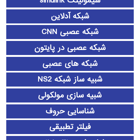
سیمولینک simulink
شبکه آدلاین
شبکه عصبی CNN
شبکه عصبی در پایتون
شبکه های عصبی
شبیه ساز شبکه NS2
شبیه سازی مولکولی
شناسایی حروف
فیلتر تطبیقی