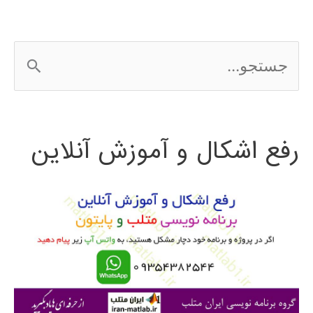
ج
س
ت
رفع اشکال و آموزش آنلاین
ج
و
ب
ر
ا
ی