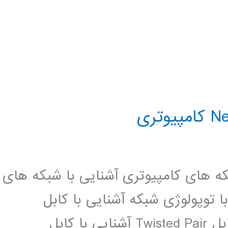
که های کامپیوتری آشنایی با شبکه های
 Server Based آشنایی با توپولوژی شبکه آشنایی با کابل
کواکسیال و توپولوژی Bus آشنایی با کابل Twisted Pair آشنایی با کابل