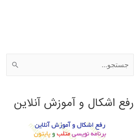
نرم
افزار
ArcGIS
ج
س
ت
رفع اشکال و آموزش آنلاین
ج
و
ب