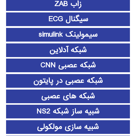
زاب ZAB
سیگنال ECG
سیمولینک simulink
شبکه آدلاین
شبکه عصبی CNN
شبکه عصبی در پایتون
شبکه های عصبی
شبیه ساز شبکه NS2
شبیه سازی مولکولی