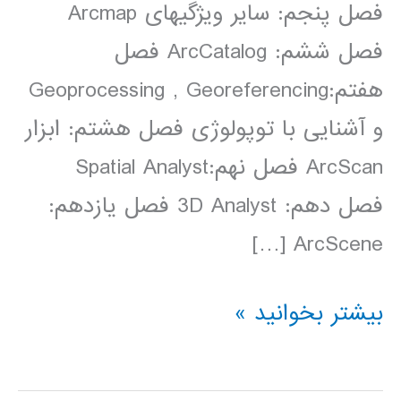
فصل پنجم: سایر ویژگی­های Arcmap
فصل ششم: ArcCatalog فصل
هفتم:Geoprocessing , Georeferencing
و آشنایی با توپولوژی فصل هشتم: ابزار
ArcScan فصل نهم:Spatial Analyst
فصل دهم: 3D Analyst فصل یازدهم:
ArcScene […]
فیلم
بیشتر بخوانید »
آموزش
فارسی