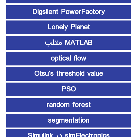
Digsilent PowerFactory
Lonely Planet
MATLAB متلب
optical flow
Otsu’s threshold value
PSO
random forest
segmentation
simElectronics در Simulink