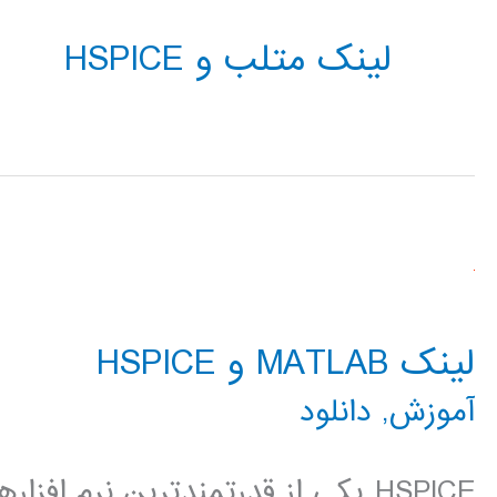
لینک متلب و HSPICE
لینک MATLAB و HSPICE
آموزش
,
دانلود
HSPICE یکی از قدرتمندترین نرم ا