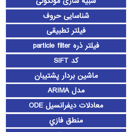
شبیه سازی مولکولی
شناسایی حروف
فیلتر تطبیقی
فیلتر ذره particle filter
کد SIFT
ماشین بردار پشتیبان
مدل ARIMA
معادلات دیفرانسیل ODE
منطق فازي