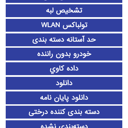
تشخیص لبه
تولباکس WLAN
حد آستانه دسته بندی
خودرو بدون راننده
داده كاوي
دانلود
دانلود پايان نامه
دسته بندی کننده درختی
دسته‌بندی نشده