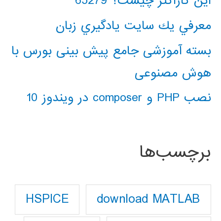
این کاراکتر چیست؟ 65279
معرفي يك سايت يادگيري زبان
بسته آموزشی جامع پیش بینی بورس با
هوش مصنوعی
نصب PHP و composer در ویندوز 10
برچسب‌ها
download MATLAB
HSPICE