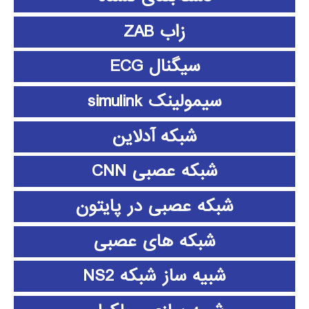
زاب ZAB
سیگنال ECG
سیمولینک simulink
شبکه آدلاین
شبکه عصبی CNN
شبکه عصبی در پایتون
شبکه های عصبی
شبیه ساز شبکه NS2