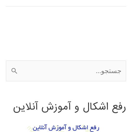
تولباکس
متلب
سیستم
های
مخابراتی
ج
WLAN
س
ت
رفع اشکال و آموزش آنلاین
ج
و