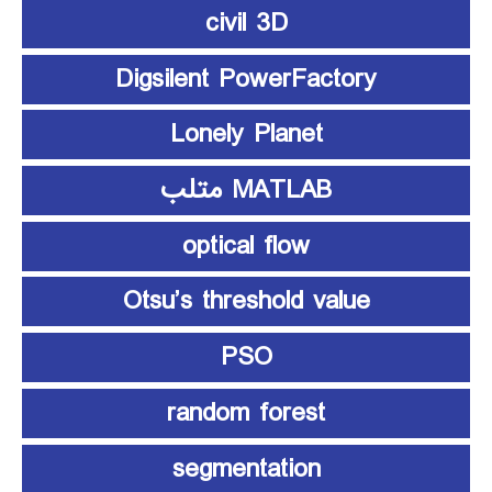
civil 3D
Digsilent PowerFactory
Lonely Planet
MATLAB متلب
optical flow
Otsu’s threshold value
PSO
random forest
segmentation