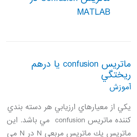
MATLAB
ماتريس confusion يا درهم
ريختگي
آموزش
يكي از معيارهاي ارزيابي هر دسته بندي
كننده ماتريس confusion مي باشد. اين
ماتريس يك ماتريس مربعي N در N مي