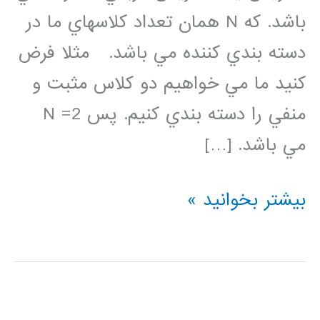
باشد. كه N همان تعداد كلاسهاي ما در
دسته بندي كننده مي باشد. مثلا فرض
كنيد ما مي خواهيم دو كلاس مثبت و
منفي را دسته بندي كنيم. پس N =2
مي باشد. […]
ماتريس
بیشتر بخوانید »
confusion
يا
درهم