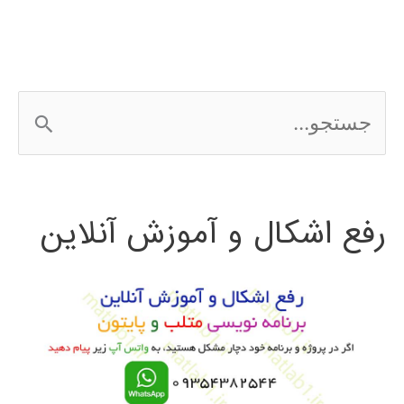
ريختگي
ج
س
ت
رفع اشکال و آموزش آنلاین
ج
و
ب
ر
ا