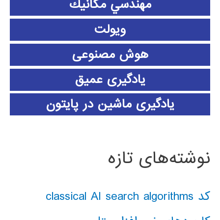
مهندسي مكانيك
ویولت
هوش مصنوعی
یادگیری عمیق
یادگیری ماشین در پایتون
نوشته‌های تازه
کد classical AI search algorithms