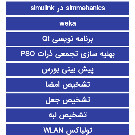
simmehanics در simulink
weka
برنامه نویسی Qt
بهنیه سازی تجمعی ذرات PSO
پیش بینی بورس
تشخیص امضا
تشخیص جعل
تشخیص لبه
تولباکس WLAN