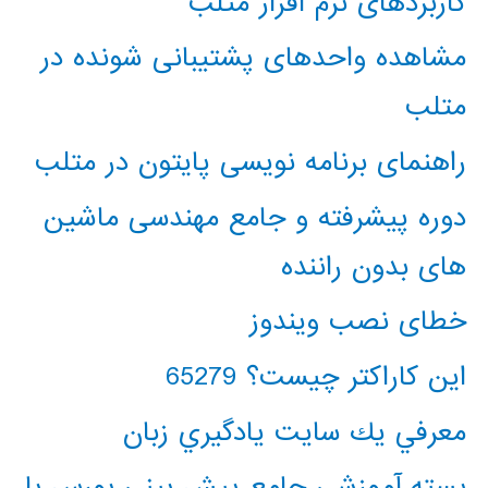
کاربردهای نرم افزار متلب
مشاهده واحدهای پشتیبانی شونده در
متلب
راهنمای برنامه نویسی پایتون در متلب
دوره پیشرفته و جامع مهندسی ماشین
های بدون راننده
خطای نصب ویندوز
این کاراکتر چیست؟ 65279
معرفي يك سايت يادگيري زبان
بسته آموزشی جامع پیش بینی بورس با