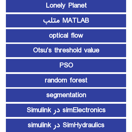
Lonely Planet
MATLAB متلب
optical flow
Otsu’s threshold value
PSO
random forest
segmentation
simElectronics در Simulink
SimHydraulics در simulink