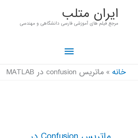
رش
ايران متلب
ه
مرجع فیلم های آموزشی فارسی دانشگاهی و مهندسی
حتوا
فهرست
اصلی
خانه
ماتريس confusion در MATLAB
ماتريس Confusion در