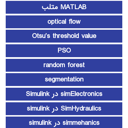
MATLAB متلب
optical flow
Otsu’s threshold value
PSO
random forest
segmentation
simElectronics در Simulink
SimHydraulics در simulink
simmehanics در simulink