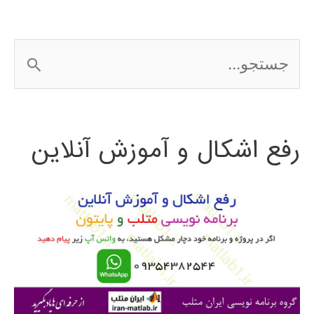
ج
س
ت
رفع اشکال و آموزش آنلاین
ج
و
ب
ر
ا
ی