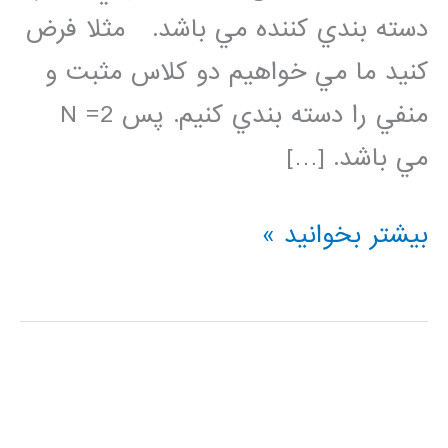
دسته بندي كننده مي باشد. مثلا فرض
كنيد ما مي خواهيم دو كلاس مثبت و
منفي را دسته بندي كنيم. پس N =2
مي باشد. […]
ماتريس
بیشتر بخوانید »
confusion
يا
درهم
ريختگي