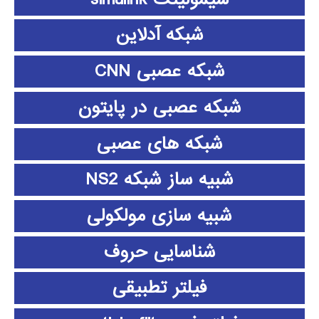
شبکه آدلاین
شبکه عصبی CNN
شبکه عصبی در پایتون
شبکه های عصبی
شبیه ساز شبکه NS2
شبیه سازی مولکولی
شناسایی حروف
فیلتر تطبیقی