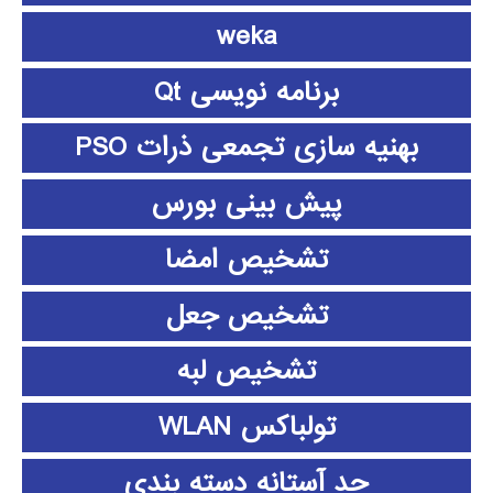
weka
برنامه نویسی Qt
بهنیه سازی تجمعی ذرات PSO
پیش بینی بورس
تشخیص امضا
تشخیص جعل
تشخیص لبه
تولباکس WLAN
حد آستانه دسته بندی