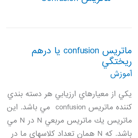
ماتريس confusion يا درهم
ريختگي
آموزش
يكي از معيارهاي ارزيابي هر دسته بندي
كننده ماتريس confusion مي باشد. اين
ماتريس يك ماتريس مربعي N در N مي
باشد. كه N همان تعداد كلاسهاي ما در