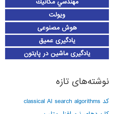
مهندسي مكانيك
ویولت
هوش مصنوعی
یادگیری عمیق
یادگیری ماشین در پایتون
نوشته‌های تازه
کد classical AI search algorithms