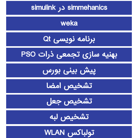
simmehanics در simulink
weka
برنامه نویسی Qt
بهنیه سازی تجمعی ذرات PSO
پیش بینی بورس
تشخیص امضا
تشخیص جعل
تشخیص لبه
تولباکس WLAN