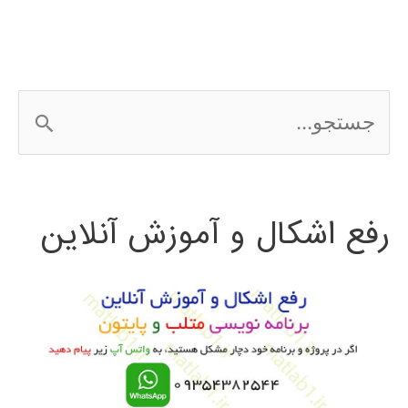
نرم‌افزار
در
متلب
ج
matlab
س
ت
رفع اشکال و آموزش آنلاین
ج
و
ب
ر
ا