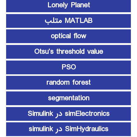
Lonely Planet
MATLAB متلب
optical flow
Otsu’s threshold value
PSO
random forest
segmentation
simElectronics در Simulink
SimHydraulics در simulink