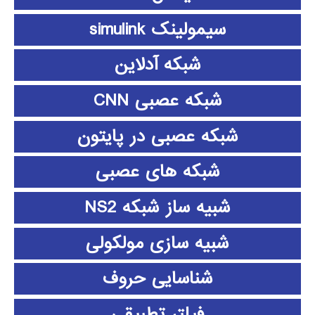
سیمولینک simulink
شبکه آدلاین
شبکه عصبی CNN
شبکه عصبی در پایتون
شبکه های عصبی
شبیه ساز شبکه NS2
شبیه سازی مولکولی
شناسایی حروف
فیلتر تطبیقی