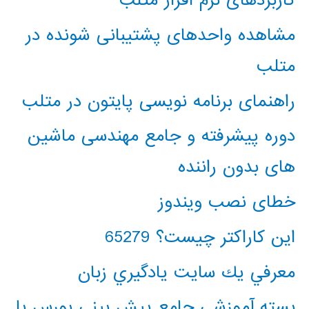
کاربردهای نرم افزار متلب
مشاهده واحدهای پشتیبانی شونده در
متلب
راهنمای برنامه نویسی پایتون در متلب
دوره پیشرفته و جامع مهندسی ماشین
های بدون راننده
خطای نصب ویندوز
این کاراکتر چیست؟ 65279
معرفي يك سايت يادگيري زبان
بسته آموزشی جامع پیش بینی بورس با