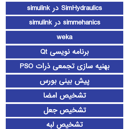
SimHydraulics در simulink
simmehanics در simulink
weka
برنامه نویسی Qt
بهنیه سازی تجمعی ذرات PSO
پیش بینی بورس
تشخیص امضا
تشخیص جعل
تشخیص لبه