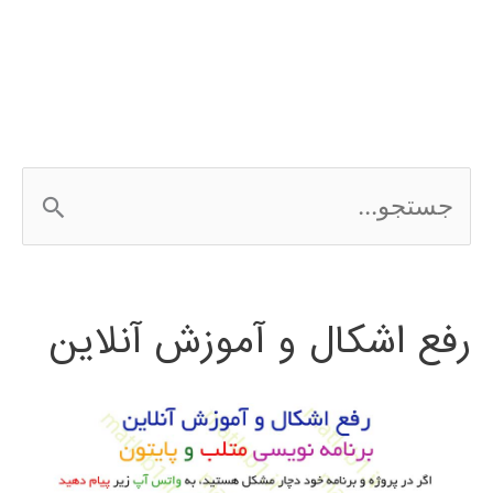
به
آنالوگ
ج
س
ت
رفع اشکال و آموزش آنلاین
ج
و
ب
ر