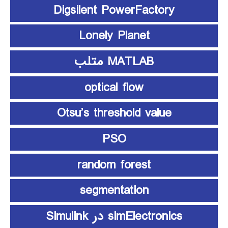
Digsilent PowerFactory
Lonely Planet
MATLAB متلب
optical flow
Otsu’s threshold value
PSO
random forest
segmentation
simElectronics در Simulink