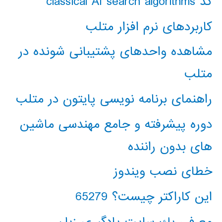
کد classical AI search algorithms
کاربردهای نرم افزار متلب
مشاهده واحدهای پشتیبانی شونده در
متلب
راهنمای برنامه نویسی پایتون در متلب
دوره پیشرفته و جامع مهندسی ماشین
های بدون راننده
خطای نصب ویندوز
این کاراکتر چیست؟ 65279
معرفي يك سايت يادگيري زبان