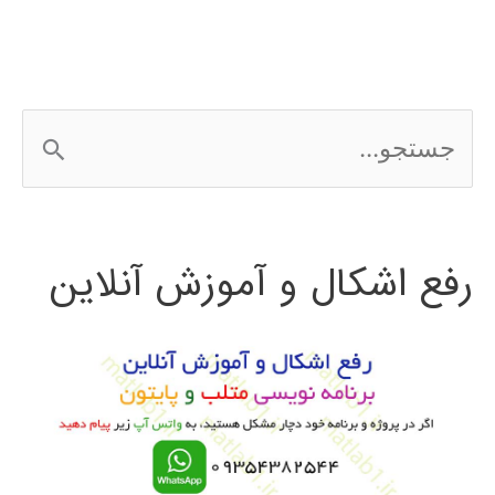
زنبور
عسل
Bee
ج
Algorithm
س
ت
رفع اشکال و آموزش آنلاین
ج
و
ب
ر
ا