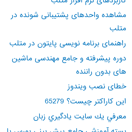
کاربردهای نرم افزار متلب
مشاهده واحدهای پشتیبانی شونده در
متلب
راهنمای برنامه نویسی پایتون در متلب
دوره پیشرفته و جامع مهندسی ماشین
های بدون راننده
خطای نصب ویندوز
این کاراکتر چیست؟ 65279
معرفي يك سايت يادگيري زبان
بسته آموزشی جامع پیش بینی بورس با