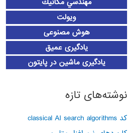
مهندسي مكانيك
ویولت
هوش مصنوعی
یادگیری عمیق
یادگیری ماشین در پایتون
نوشته‌های تازه
کد classical AI search algorithms