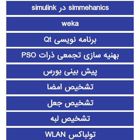
simmehanics در simulink
weka
برنامه نویسی Qt
بهنیه سازی تجمعی ذرات PSO
پیش بینی بورس
تشخیص امضا
تشخیص جعل
تشخیص لبه
تولباکس WLAN