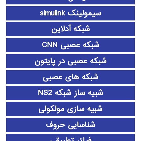
سیمولینک simulink
شبکه آدلاین
شبکه عصبی CNN
شبکه عصبی در پایتون
شبکه های عصبی
شبیه ساز شبکه NS2
شبیه سازی مولکولی
شناسایی حروف
فیلتر تطبیقی