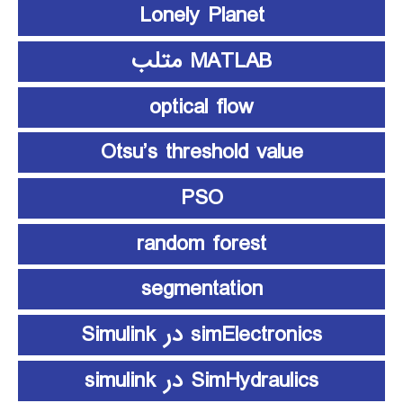
Lonely Planet
MATLAB متلب
optical flow
Otsu’s threshold value
PSO
random forest
segmentation
simElectronics در Simulink
SimHydraulics در simulink