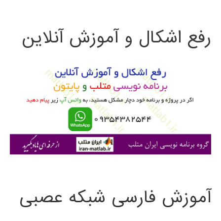
ت
بینی
رفع اشکال و آموزش آنلاین
ج
و
و
تحقیقی
ب
ر
ا
ی
:
آموزش فارسی شبکه عصبی