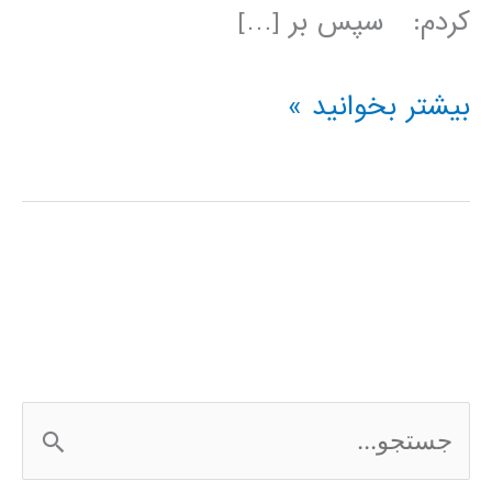
کردم: سپس بر […]
طریقه
بیشتر بخوانید »
گرفتن
دیتا
از
سایت
بورس
برای
ج
کارهای
س
پیش