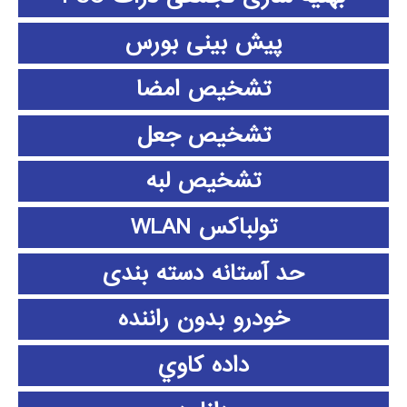
پیش بینی بورس
تشخیص امضا
تشخیص جعل
تشخیص لبه
تولباکس WLAN
حد آستانه دسته بندی
خودرو بدون راننده
داده كاوي