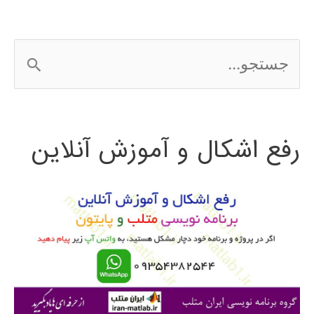
و
قانونی
ج
س
ت
رفع اشکال و آموزش آنلاین
ج
و
ب
ر
ا
ی