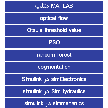
MATLAB متلب
optical flow
Otsu’s threshold value
PSO
random forest
segmentation
simElectronics در Simulink
SimHydraulics در simulink
simmehanics در simulink