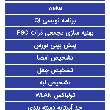
weka
برنامه نویسی Qt
بهنیه سازی تجمعی ذرات PSO
پیش بینی بورس
تشخیص امضا
تشخیص جعل
تشخیص لبه
تولباکس WLAN
حد آستانه دسته بندی