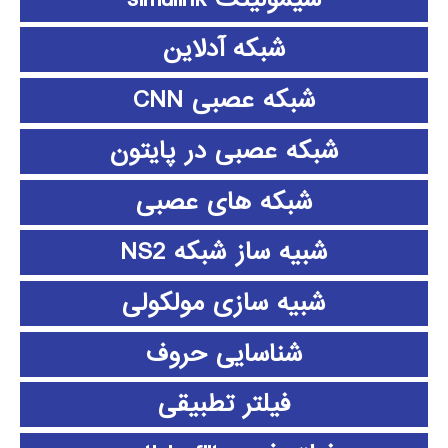
شبکه آدلاین
شبکه عصبی CNN
شبکه عصبی در پایتون
شبکه های عصبی
شبیه ساز شبکه NS2
شبیه سازی مولکولی
شناسایی حروف
فیلتر تطبیقی