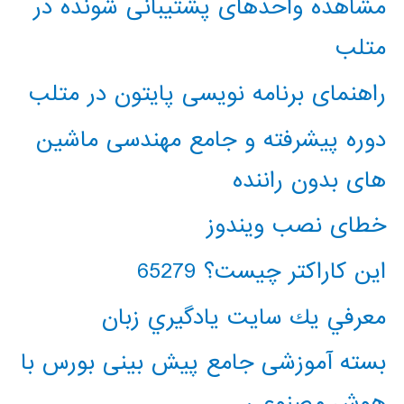
مشاهده واحدهای پشتیبانی شونده در
متلب
راهنمای برنامه نویسی پایتون در متلب
دوره پیشرفته و جامع مهندسی ماشین
های بدون راننده
خطای نصب ویندوز
این کاراکتر چیست؟ 65279
معرفي يك سايت يادگيري زبان
بسته آموزشی جامع پیش بینی بورس با
هوش مصنوعی