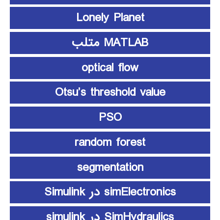
Lonely Planet
MATLAB متلب
optical flow
Otsu’s threshold value
PSO
random forest
segmentation
simElectronics در Simulink
SimHydraulics در simulink