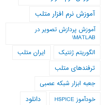
آموزش نرم افزار متلب
آموزش پردازش تصوير در
MATLAB\
ایران متلب
الگوریتم ژنتیک
ترفندهای متلب
جعبه ابزار شبکه عصبی
دانلود
خودآموز HSPICE