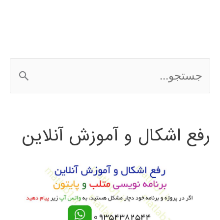
سازی
شبکه
با
ج
NS2
س
ت
رفع اشکال و آموزش آنلاین
ج
و
ب
ر