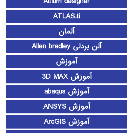
Altium designer
ATLAS.ti
آلمان
آلن بردلی Allen bradley
آموزش
آموزش 3D MAX
آموزش abaqus
آموزش ANSYS
آموزش ArcGIS