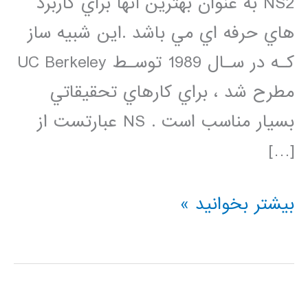
NS2 به عنوان بهترين آنها براي كاربرد
هاي حرفه اي مي باشد .اين شبيه ساز
كـه در سـال 1989 توسـط UC Berkeley
مطرح شد ، براي كارهاي تحقيقاتي
بسيار مناسب است . NS عبارتست از
[…]
دانلود
بیشتر بخوانید »
فیلم
فارسی
شبیه