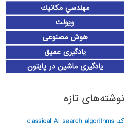
مهندسي مكانيك
ویولت
هوش مصنوعی
یادگیری عمیق
یادگیری ماشین در پایتون
نوشته‌های تازه
کد classical AI search algorithms