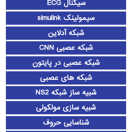
سیگنال ECG
سیمولینک simulink
شبکه آدلاین
شبکه عصبی CNN
شبکه عصبی در پایتون
شبکه های عصبی
شبیه ساز شبکه NS2
شبیه سازی مولکولی
شناسایی حروف